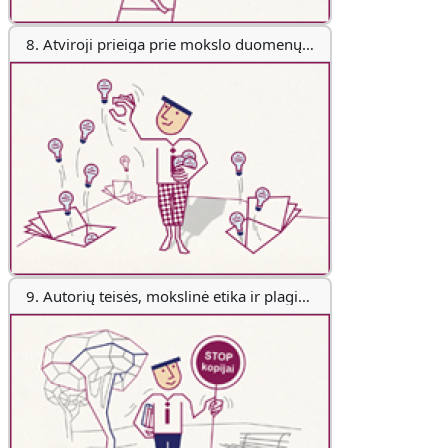
8. Atviroji prieiga prie mokslo duomenų ir publikacijų
9. Autorių teisės, mokslinė etika ir plagiato prevencija