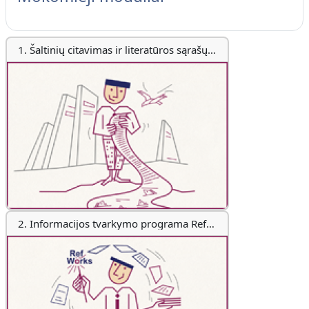
1. Šaltinių citavimas ir literatūros sąrašų sudarymas
2. Informacijos tvarkymo programa RefWorks