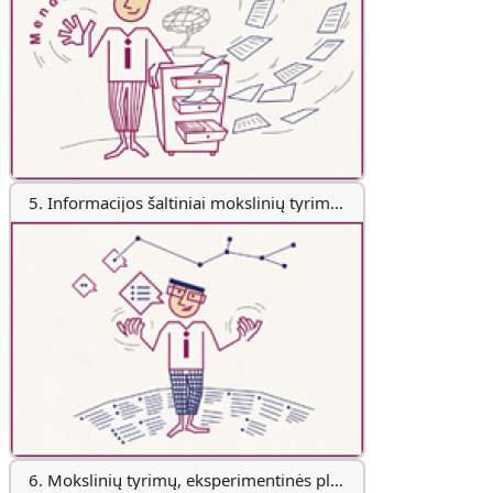
5. Informacijos šaltiniai mokslinių tyrimų, eksperimentinės plėtros ir inovacijų (MTEPI) komunikacijos procese
6. Mokslinių tyrimų, eksperimentinės plėtros ir inovacijų (MTEPI) komunikacijos naujovės