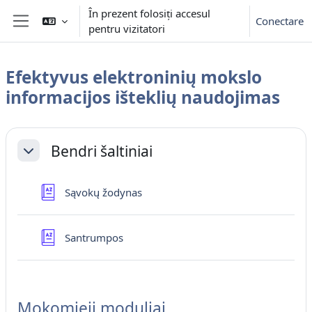
Sari la conţinutul principal
În prezent folosiți accesul
Conectare
pentru vizitatori
Panou lateral
Efektyvus elektroninių mokslo
informacijos išteklių naudojimas
Contur secțiune
Bendri šaltiniai
Derulează
Glosar
Sąvokų žodynas
Glosar
Santrumpos
Mokomieji moduliai