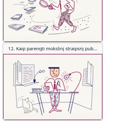
12. Kaip parengti mokslinį straipsnį publikuoti