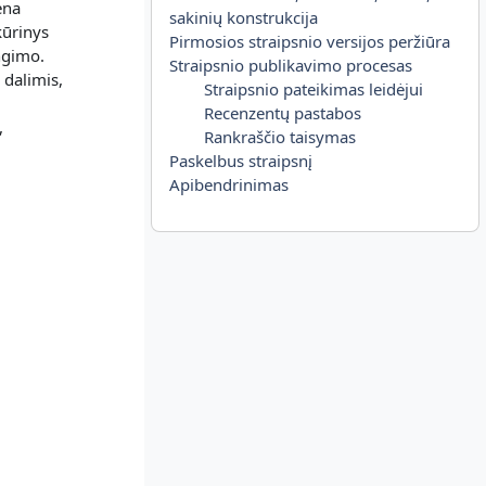
ena
sakinių konstrukcija
kūrinys
Pirmosios straipsnio versijos peržiūra
ngimo.
Straipsnio publikavimo procesas
 dalimis,
Straipsnio pateikimas leidėjui
Recenzentų pastabos
,
Rankraščio taisymas
Paskelbus straipsnį
Apibendrinimas