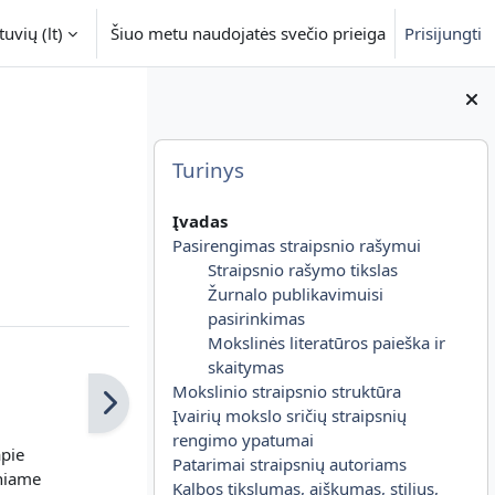
uvių ‎(lt)‎
Šiuo metu naudojatės svečio prieiga
Prisijungti
Blokai
Praleisti Turinys
Turinys
Įvadas
Pasirengimas straipsnio rašymui
Straipsnio rašymo tikslas
Žurnalo publikavimuisi
pasirinkimas
Mokslinės literatūros paieška ir
skaitymas
Mokslinio straipsnio struktūra
Įvairių mokslo sričių straipsnių
rengimo ypatumai
apie
Patarimai straipsnių autoriams
iniame
Kalbos tikslumas, aiškumas, stilius,