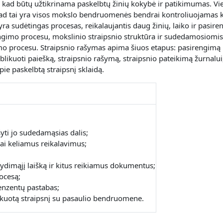
, kad būtų užtikrinama paskelbtų žinių kokybė ir patikimumas. Vi
 kad tai yra visos mokslo bendruomenės bendrai kontroliuojamas 
ra sudėtingas procesas, reikalaujantis daug žinių, laiko ir pasire
engimo procesu, mokslinio straipsnio struktūra ir sudedamosiomis
mo procesu. Straipsnio rašymas apima šiuos etapus: pasirengimą
blikuoti paiešką, straipsnio rašymą, straipsnio pateikimą žurnalui
ie paskelbtą straipsnį sklaidą.
šyti jo sudedamąsias dalis;
bai keliamus reikalavimus;
 lydimąjį laišką ir kitus reikiamus dokumentus;
ocesą;
cenzentų pastabas;
blikuotą straipsnį su pasaulio bendruomene.