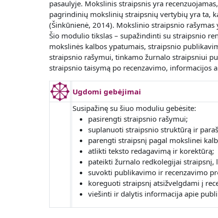
pasaulyje. Mokslinis straipsnis yra recenzuojamas
pagrindinių mokslinių straipsnių vertybių yra ta,
(Šinkūnienė, 2014). Mokslinio straipsnio rašymas y
Šio modulio tikslas – supažindinti su straipsnio r
mokslinės kalbos ypatumais, straipsnio publikavi
straipsnio rašymui, tinkamo žurnalo straipsniui pu
straipsnio taisymą po recenzavimo, informacijos ap
Ugdomi gebėjimai
Susipažinę su šiuo moduliu gebėsite:
pasirengti straipsnio rašymui;
suplanuoti straipsnio struktūrą ir para
parengti straipsnį pagal mokslinei kal
atlikti teksto redagavimą ir korektūrą;
pateikti žurnalo redkolegijai straipsnį,
suvokti publikavimo ir recenzavimo pr
koreguoti straipsnį atsižvelgdami į re
viešinti ir dalytis informacija apie pu