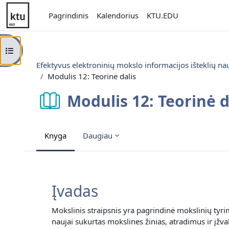
Pereiti į pagrindinį turinį
Pagrindinis
Kalendorius
KTU.EDU
Atverti kurso rodyklę
Efektyvus elektroninių mokslo informacijos išteklių n
Modulis 12: Teorinė dalis
Modulis 12: Teorinė d
Knyga
Daugiau
Užbaigimo reikalavimai
Įvadas
Mokslinis straipsnis yra pagrindinė mokslinių tyri
naujai sukurtas mokslines žinias, atradimus ir įžval