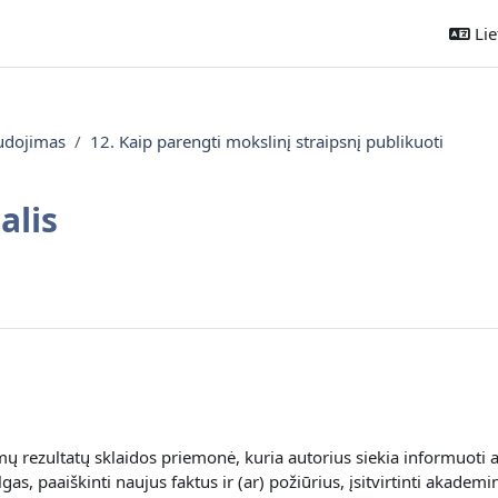
Liet
audojimas
12. Kaip parengti mokslinį straipsnį publikuoti
alis
mų rezultatų sklaidos priemonė, kuria autorius siekia informuoti 
gas, paaiškinti naujus faktus ir (ar) požiūrius, įsitvirtinti akadem