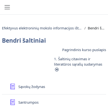
Pereiti į pagrindinį turinį
Šoninis skydelis
Efektyvus elektroninių mokslo informacijos išteklių naudojimas
Bendri šaltiniai
Bendri šaltiniai
Dalies kontūras
Pagrindinis kurso puslapis
1. Šaltinių citavimas ir
literatūros sąrašų sudarymas
Sąvokų žodynas
Žodynas
Santrumpos