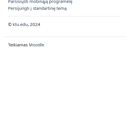
Parsisiųsti mobiliąją programėlę
Persijungti į standartinę temą
©
ktu.edu
, 2024
Teikiamas
Moodle