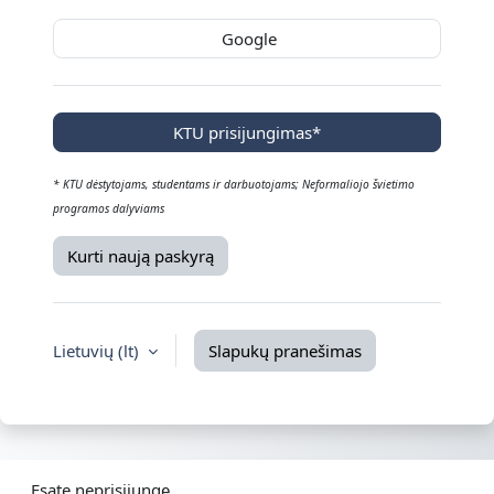
Google
KTU prisijungimas*
* KTU dėstytojams, studentams ir darbuotojams; Neformaliojo švietimo
programos dalyviams
Kurti naują paskyrą
Lietuvių ‎(lt)‎
Slapukų pranešimas
Esate neprisijungę.