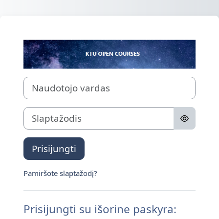
Pereiti į pagrindinį turinį
Prisijungti prie
Naudotojo vardas
Slaptažodis
Prisijungti
Pamiršote slaptažodį?
Prisijungti su išorine paskyra: