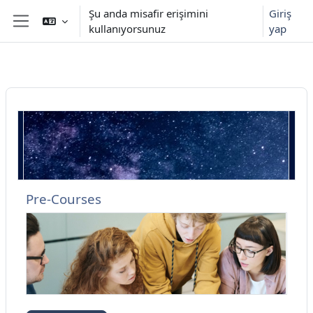
Ana içeriğe git
Şu anda misafir erişimini
Giriş
kullanıyorsunuz
yap
Yan panel
Pre-Courses