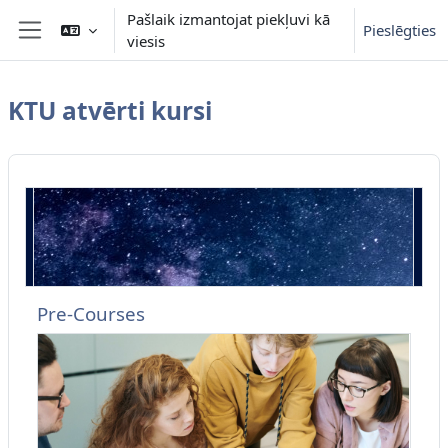
Atvērt galveno saturu
Pašlaik izmantojat piekļuvi kā
Pieslēgties
viesis
Sānu panelis
KTU atvērti kursi
Pre-Courses