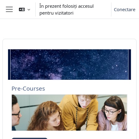
Sari la conţinutul principal
În prezent folosiți accesul
Conectare
pentru vizitatori
Panou lateral
Pre-Courses