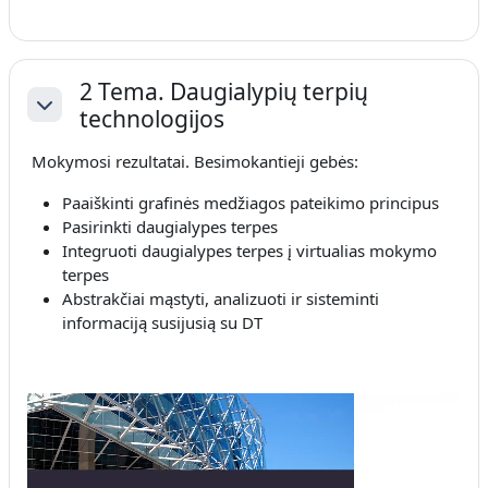
2 Tema. Daugialypių terpių
technologijos
Savērst
Mokymosi rezultatai. Besimokantieji gebės:
Paaiškinti grafinės medžiagos pateikimo principus
Pasirinkti daugialypes terpes
Integruoti daugialypes terpes į virtualias mokymo
terpes
Abstrakčiai mąstyti, analizuoti ir sisteminti
informaciją susijusią su DT