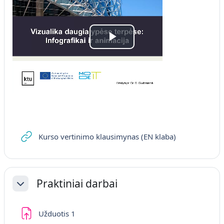
Atskaņot
video
URL
Kurso vertinimo klausimynas (EN klaba)
Praktiniai darbai
Savērst
Uzdevums
Užduotis 1