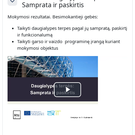
Samprata ir paskirtis
Savērst
Mokymosi rezultatai.
Besimokantieji gebės:
Taikyti daugialypes terpes pagal jų sampratą, paskirtį
ir funkcionalumą
Taikyti garso ir vaizdo programinę įrangą kuriant
mokymosi objektus
Atskaņot
video