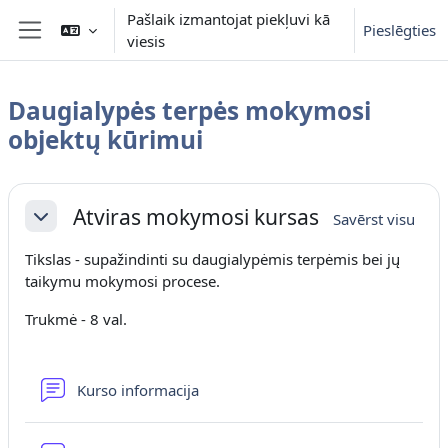
Atvērt galveno saturu
Pašlaik izmantojat piekļuvi kā
Pieslēgties
viesis
Sānu panelis
Daugialypės terpės mokymosi
objektų kūrimui
Section outline
Atviras mokymosi kursas
Savērst visu
Savērst
Tikslas - supažindinti su daugialypėmis terpėmis bei jų
taikymu mokymosi procese.
Trukmė - 8 val.
Forums
Kurso informacija