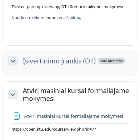
Tikslas - parengti scenarijų DT kūrimui ir taikymui mokymesi
Naudokite rekomenduojamą šabloną
Įsivertinimo įrankis (O1)
Nav pieejams
Savērst
Atviri masiniai kursai formaliajame
mokymesi
Savērst
Lapa
Atviri masiniai kursai formaliajame mokymesi
https://open.ktu.edu/course/view.php?id=74