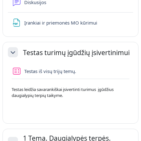
Forums
Diskusijos
Fails
Įrankiai ir priemonės MO kūrimui
Testas turimų įgūdžių įsivertinimui
Savērst
Tests
Testas iš visų trijų temų.
Testas leidžia savarankiškai įsivertinti turimus įgūdžius
daugialypių terpių taikyme.
1 Tema. Daugialypės terpės.