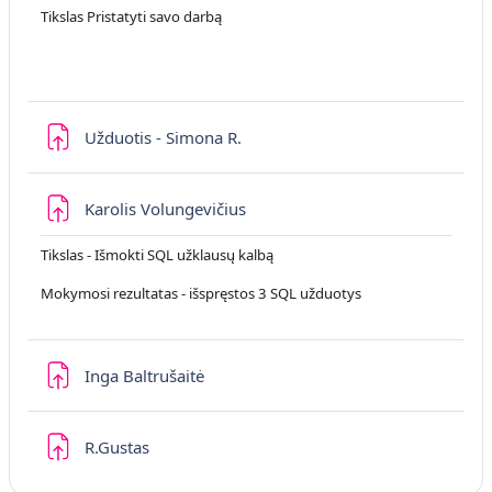
Tikslas Pristatyti savo darbą
Uzdevums
Užduotis - Simona R.
Uzdevums
Karolis Volungevičius
Tikslas - Išmokti SQL užklausų kalbą
Mokymosi rezultatas - išspręstos 3 SQL užduotys
Uzdevums
Inga Baltrušaitė
Uzdevums
R.Gustas