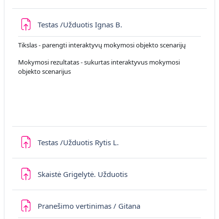
Uzdevums
Testas /Užduotis Ignas B.
Tikslas - parengti interaktyvų mokymosi objekto scenarijų
Mokymosi rezultatas - sukurtas interaktyvus mokymosi
objekto scenarijus
Uzdevums
Testas /Užduotis Rytis L.
Uzdevums
Skaistė Grigelytė. Užduotis
Uzdevums
Pranešimo vertinimas / Gitana