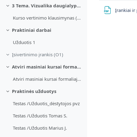
3 Tema. Vizualika daugialypėse terpėse. Infografikai ir animacija
Sutraukti
Įrankiai 
Kurso vertinimo klausimynas (EN klaba)
Praktiniai darbai
Sutraukti
Užduotis 1
Įsivertinimo įrankis (O1)
Sutraukti
Atviri masiniai kursai formaliajame mokymesi
Sutraukti
Atviri masiniai kursai formaliajame mokymesi
Praktinės užduotys
Sutraukti
Testas /Užduotis_dėstytojos pvz
Testas /Užduotis Tomas S.
Testas /Užduotis Marius J.