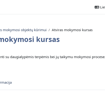
Liet
ės mokymosi objektų kūrimui
Atviras mokymosi kursas
 mokymosi kursas
ontūras
dinti su daugialypėmis terpėmis bei jų taikymu mokymosi procese
Diskusijų forumas
ormacija
Diskusijų forumas
s