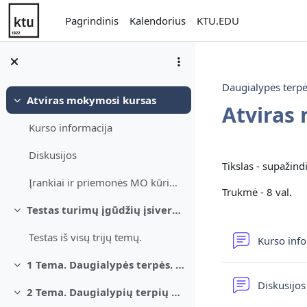
Pereiti į pagrindinį turinį
Pagrindinis
Kalendorius
KTU.EDU
Daugialypės terp
Atviras mokymosi kursas
Sutraukti
Atviras
Kurso informacija
Dalies k
Diskusijos
Tikslas - supažin
Įrankiai ir priemonės MO kūrimui
Trukmė - 8 val.
Testas turimų įgūdžių įsivertinimui
Sutraukti
Testas iš visų trijų temų.
Kurso inf
1 Tema. Daugialypės terpės. Samprata ir paskirtis
Sutraukti
Diskusijo
2 Tema. Daugialypių terpių technologijos
Sutraukti