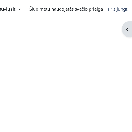
uvių ‎(lt)‎
Šiuo metu naudojatės svečio prieiga
Prisijungti
Ati
.