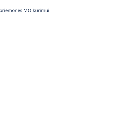
Failas
ir priemonės MO kūrimui