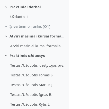
Praktiniai darbai
Sutraukti
Užduotis 1
Įsivertinimo įrankis (O1)
Sutraukti
Atviri masiniai kursai formaliajame mokymesi
Sutraukti
Atviri masiniai kursai formaliajame mokymesi
Praktinės užduotys
Sutraukti
Testas /Užduotis_dėstytojos pvz
Testas /Užduotis Tomas S.
Testas /Užduotis Marius J.
Testas /Užduotis Ignas B.
Testas /Užduotis Rytis L.