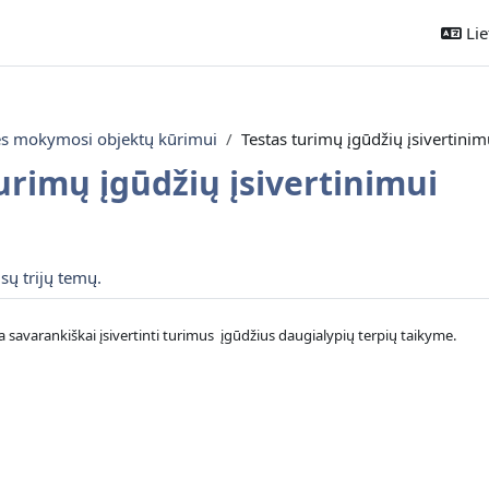
Liet
ės mokymosi objektų kūrimui
Testas turimų įgūdžių įsivertinim
urimų įgūdžių įsivertinimui
ontūras
isų trijų temų.
ia savarankiškai įsivertinti turimus įgūdžius daugialypių terpių taikyme.