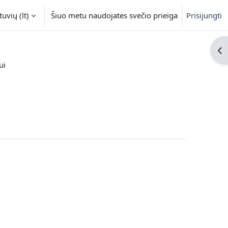
uvių ‎(lt)‎
Šiuo metu naudojatės svečio prieiga
Prisijungti
Ati
ui