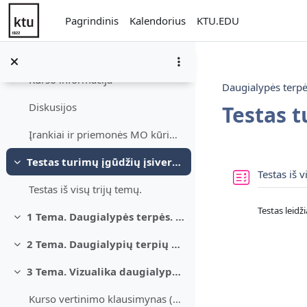
Pereiti į pagrindinį turinį
Pagrindinis
Kalendorius
KTU.EDU
Atviras mokymosi kursas
Sutraukti
Kurso informacija
Daugialypės terp
Diskusijos
Testas t
Įrankiai ir priemonės MO kūrimui
Dalies k
Testas turimų įgūdžių įsivertinimui
Sutraukti
Testas iš v
Testas iš visų trijų temų.
Testas leidž
1 Tema. Daugialypės terpės. Samprata ir paskirtis
Sutraukti
2 Tema. Daugialypių terpių technologijos
Sutraukti
3 Tema. Vizualika daugialypėse terpėse. Infografikai ir animacija
Sutraukti
Kurso vertinimo klausimynas (EN klaba)