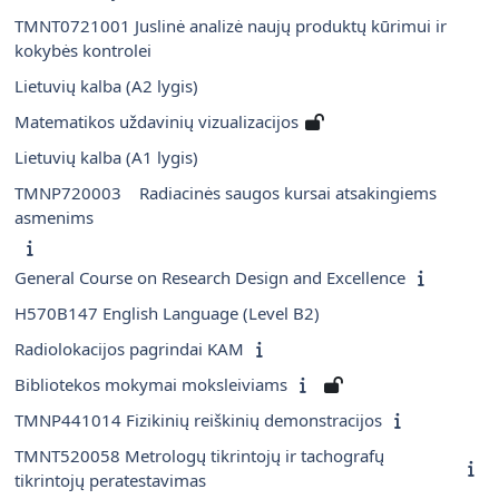
TMNT0721001 Juslinė analizė naujų produktų kūrimui ir
kokybės kontrolei
Lietuvių kalba (A2 lygis)
Matematikos uždavinių vizualizacijos
Lietuvių kalba (A1 lygis)
TMNP720003 Radiacinės saugos kursai atsakingiems
asmenims
General Course on Research Design and Excellence
H570B147 English Language (Level B2)
Radiolokacijos pagrindai KAM
Bibliotekos mokymai moksleiviams
TMNP441014 Fizikinių reiškinių demonstracijos
TMNT520058 Metrologų tikrintojų ir tachografų
tikrintojų peratestavimas