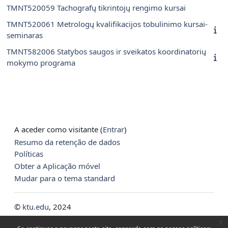
TMNT520059 Tachografų tikrintojų rengimo kursai
TMNT520061 Metrologų kvalifikacijos tobulinimo kursai-
seminaras
TMNT582006 Statybos saugos ir sveikatos koordinatorių
mokymo programa
A aceder como visitante (
Entrar
)
Resumo da retenção de dados
Políticas
Obter a Aplicação móvel
Mudar para o tema standard
©
ktu.edu
, 2024
x