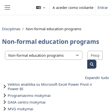
Ir para o conteúdo principal
A aceder como visitante
Entrar
Painel lateral
Disciplinas
Non-formal education programs
Non-formal education programs
Pesqu
Categorias de disciplinas
Pesquisar d
Expandir tudo
Veiklos analitika su Microsoft Excel Power Pivot ir
Power BI
Programavimo mokymai
DAtA centro mokymai
MVG mokymai