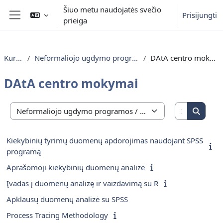
Pereiti į pagrindinį turinį
Šiuo metu naudojatės svečio
Prisijungti
prieiga
Šoninis skydelis
Kursai
Neformaliojo ugdymo programos
DAtA centro mokymai
DAtA centro mokymai
Ieškoti ku
Kursų kategorijos
Ieškoti
Kiekybinių tyrimų duomenų apdorojimas naudojant SPSS
programą
Aprašomoji kiekybinių duomenų analizė
Įvadas į duomenų analizę ir vaizdavimą su R
Apklausų duomenų analizė su SPSS
Process Tracing Methodology