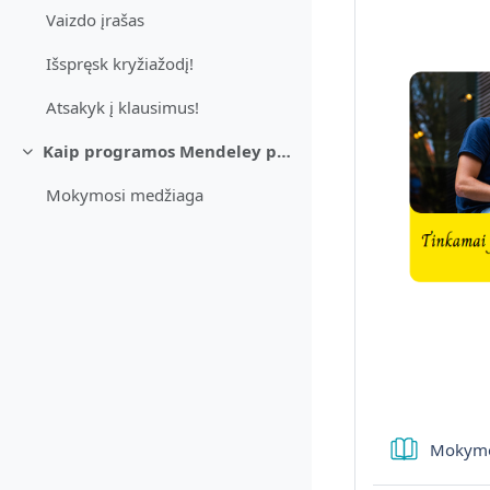
Vaizdo įrašas
Išspręsk kryžiažodį!
Atsakyk į klausimus!
Kaip programos Mendeley pagalba cituoti ir sudaryti literatūros sąrašą
Sutraukti
Mokymosi medžiaga
Mokymo