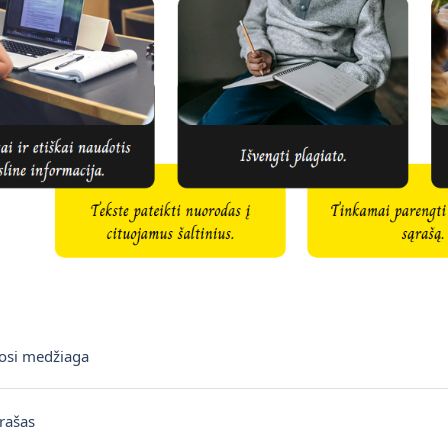
Knyga
si medžiaga
Interaktyvus turinys
įrašas