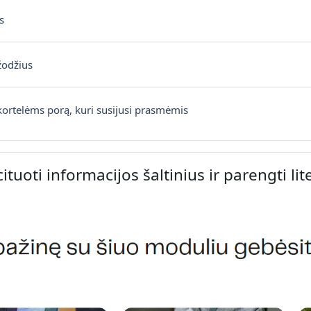
Interaktyvus turinys
s
Interaktyvus turinys
žodžius
Interaktyvus turinys
kortelėms porą, kuri susijusi prasmėmis
cituoti informacijos šaltinius ir parengti li