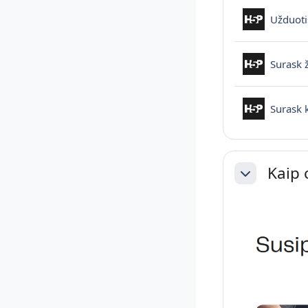
Užduoti
Surask 
Surask 
Kaip 
Sutraukti