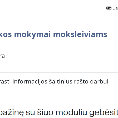
Liet
ekos mokymai moksleiviams
ontūras
ra
rasti informacijos šaltinius rašto darbui