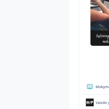
Mokymo
Vaizdo 