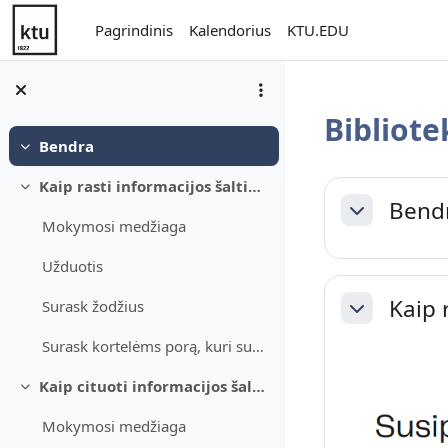
Pereiti į pagrindinį turinį
Pagrindinis
Kalendorius
KTU.EDU
Bibliot
Bendra
Sutraukti
Dalies k
Kaip rasti informacijos šaltinius rašto darbui
Sutraukti
Bend
Sutraukti
Mokymosi medžiaga
Užduotis
Kaip 
Surask žodžius
Sutraukti
Surask kortelėms porą, kuri susijusi prasmėmis
Kaip cituoti informacijos šaltinius ir parengti literatūros sąrašą
Sutraukti
Mokymosi medžiaga