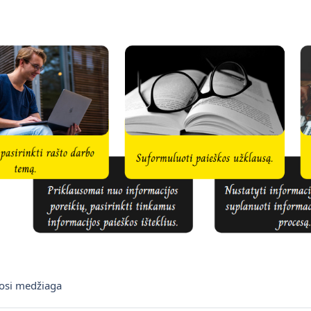
Knyga
si medžiaga