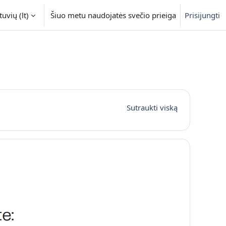
uvių ‎(lt)‎
Šiuo metu naudojatės svečio prieiga
Prisijungti
Sutraukti viską