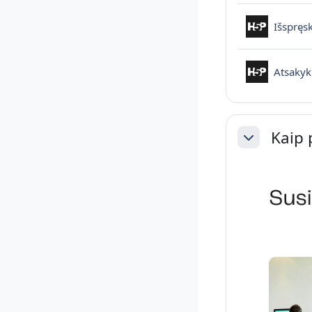
Išspręsk
Atsakyk
Kaip 
Sutraukti