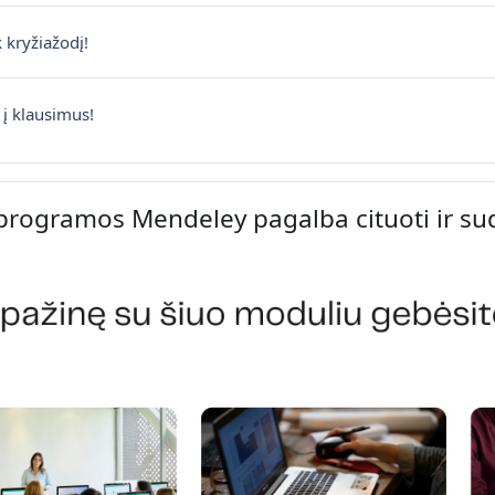
Interaktyvus turinys
 kryžiažodį!
Interaktyvus turinys
 į klausimus!
programos Mendeley pagalba cituoti ir suda