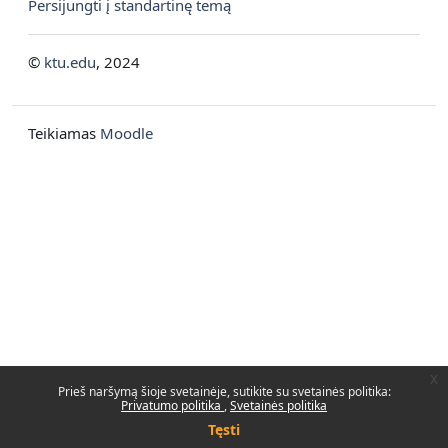
Persijungti į standartinę temą
©
ktu.edu
, 2024
Teikiamas
Moodle
x
Prieš naršymą šioje svetainėje, sutikite su svetainės politika:
Privatumo politika
Svetainės politika
Tęsti