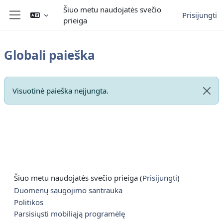
Pereiti į pagrindinį turinį
Šiuo metu naudojatės svečio
Prisijungti
prieiga
Šoninis skydelis
Globali paieška
Visuotinė paieška neįjungta.
Atme
Šiuo metu naudojatės svečio prieiga (
Prisijungti
)
Duomenų saugojimo santrauka
Politikos
Parsisiųsti mobiliąją programėlę