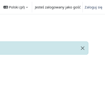
Polski ‎(pl)‎
Jesteś zalogowany jako gość
Zaloguj się
Odrzuć te po