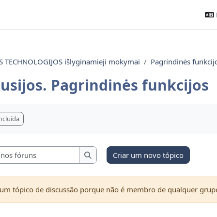
TECHNOLOGIJOS išlyginamieji mokymai
Pagrindinės funkcij
usijos. Pagrindinės funkcijos
onclusão
ncluída
Pesquisar nos fóruns
Criar um novo tópico
Pesquisar nos fóruns
 um tópico de discussão porque não é membro de qualquer grup