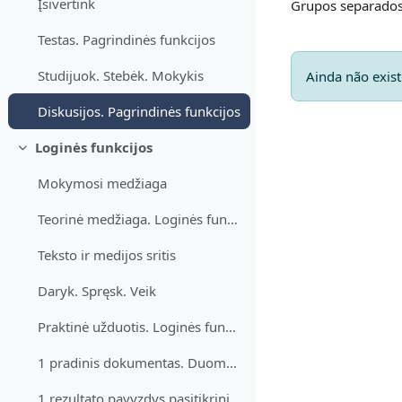
Įsivertink
Grupos separados
Testas. Pagrindinės funkcijos
Studijuok. Stebėk. Mokykis
Ainda não exis
Diskusijos. Pagrindinės funkcijos
Loginės funkcijos
Contrair
Mokymosi medžiaga
Teorinė medžiaga. Loginės funkcijos
Teksto ir medijos sritis
Daryk. Spręsk. Veik
Praktinė užduotis. Loginės funkcijos
1 pradinis dokumentas. Duomenys užduočiai atlikti. Loginės funkcijos
1 rezultato pavyzdys pasitikrinimui. Loginės funkcijos