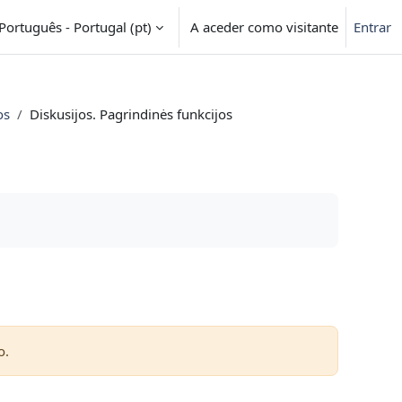
Português - Portugal ‎(pt)‎
A aceder como visitante
Entrar
os
Diskusijos. Pagrindinės funkcijos
o.