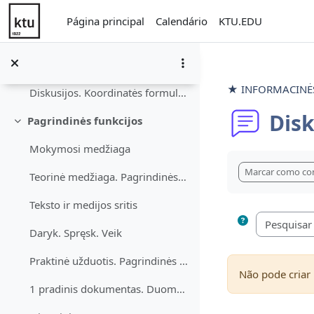
Ir para o conteúdo principal
Įsivertink
Página principal
Calendário
KTU.EDU
Testas. Koordinatės formulėse
Studijuok. Stebėk. Mokykis
★ INFORMACINĖS 
Diskusijos. Koordinatės formulėse
Disk
Pagrindinės funkcijos
Contrair
Mokymosi medžiaga
Requisitos de c
Marcar como co
Teorinė medžiaga. Pagrindinės funkcijos
Teksto ir medijos sritis
Daryk. Spręsk. Veik
Praktinė užduotis. Pagrindinės funkcijos
Não pode criar
1 pradinis dokumentas. Duomenys užduočiai atlikti. Pagrindinės funkcijos