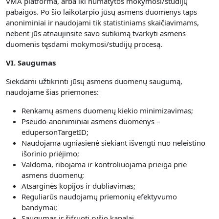
VMA platforma, arba iki numatytos mokymosi/studijų
pabaigos. Po šio laikotarpio jūsų asmens duomenys taps
anoniminiai ir naudojami tik statistiniams skaičiavimams,
nebent jūs atnaujinsite savo sutikimą tvarkyti asmens
duomenis tęsdami mokymosi/studijų procesą.
VI. Saugumas
Siekdami užtikrinti jūsų asmens duomenų saugumą,
naudojame šias priemones:
Renkamų asmens duomenų kiekio minimizavimas;
Pseudo-anoniminiai asmens duomenys –
edupersonTargetID;
Naudojama ugniasienė siekiant išvengti nuo neleistino
išorinio priėjimo;
Valdoma, ribojama ir kontroliuojama prieiga prie
asmens duomenų;
Atsarginės kopijos ir dubliavimas;
Reguliarūs naudojamų priemonių efektyvumo
bandymai;
Saugumas ir šifruoti ryšio kanalai.