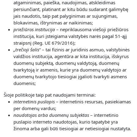
atgaminimas, paieška, naudojimas, atskleidimas
persiunčiant, platinant ar kitu būdu sudarant galimybę
jais naudotis, taip pat palyginimas ar sujungimas,
blokavimas, ištrynimas ar naikinimas;
priežiūros institucija
– nepriklausoma viešoji priežiūros
institucija, kuri įsteigiama valstybės narės pagal 51-ąjį
straipsnį (Reg. UE 679/2016);
„
trečioji šalis
“ – tai fizinis ar juridinis asmuo, valstybinės
valdžios institucija, agentūra ar kita institucija, išskyrus
duomenų subjektą, duomenų valdytoją, duomenų
tvarkytoją ir asmenis, kurie yra duomenų valdytojo ar
duomenų tvarkytojo tiesiogiai įgalioti tvarkyti asmens
duomenis;
Šioje politikoje taip pat naudojami terminai:
internetinis puslapis
– internetinis resursas, pasiekiamas
per domenų vardus;
naudotojas arba duomenų subjektas
– internetinio
puslapio interneto naudotojas, kurio tapatybė yra
žinoma arba gali būti tiesiogiai ar netiesiogiai nustatyta.