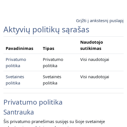
Pereiti į pagrindinį turinį
Grįžti į ankstesnį puslapį
Aktyvių politikų sąrašas
Naudotojo
Pavadinimas
Tipas
sutikimas
Privatumo
Privatumo
Visi naudotojai
politika
politika
Svetainės
Svetainės
Visi naudotojai
politika
politika
Privatumo politika
Santrauka
Šis privatumo pranešimas susijęs su šioje svetainėje