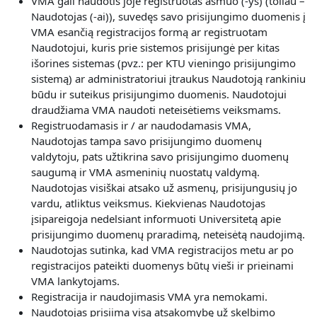
VMA gali naudotis joje registruotas asmuo (-ys) (toliau –
Naudotojas (-ai)), suvedęs savo prisijungimo duomenis į
VMA esančią registracijos formą ar registruotam
Naudotojui, kuris prie sistemos prisijungė per kitas
išorines sistemas (pvz.: per KTU vieningo prisijungimo
sistemą) ar administratoriui įtraukus Naudotoją rankiniu
būdu ir suteikus prisijungimo duomenis. Naudotojui
draudžiama VMA naudoti neteisėtiems veiksmams.
Registruodamasis ir / ar naudodamasis VMA,
Naudotojas
tampa savo prisijungimo duomenų
valdytoju, pats užtikrina savo prisijungimo duomenų
saugumą ir VMA asmeninių nuostatų valdymą.
Naudotojas visiškai atsako už asmenų, prisijungusių jo
vardu, atliktus veiksmus. Kiekvienas Naudotojas
įsipareigoja nedelsiant informuoti Universitetą apie
prisijungimo duomenų praradimą, neteisėtą naudojimą.
Naudotojas sutinka, kad VMA registracijos metu ar po
registracijos pateikti duomenys būtų vieši ir prieinami
VMA lankytojams.
Registracija ir naudojimasis VMA yra nemokami.
Naudotojas prisiima visą atsakomybę už skelbimo