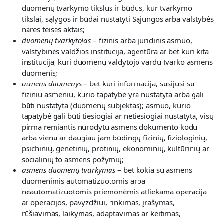
duomenų tvarkymo tikslus ir būdus, kur tvarkymo
tikslai, sąlygos ir būdai nustatyti Sąjungos arba valstybės
narės teisės aktais;
duomenų tvarkytojas
– fizinis arba juridinis asmuo,
valstybinės valdžios institucija, agentūra ar bet kuri kita
institucija, kuri duomenų valdytojo vardu tvarko asmens
duomenis;
asmens duomenys
– bet kuri informacija, susijusi su
fiziniu asmeniu, kurio tapatybė yra nustatyta arba gali
būti nustatyta (duomenų subjektas); asmuo, kurio
tapatybė gali būti tiesiogiai ar netiesiogiai nustatyta, visų
pirma remiantis nurodytu asmens dokumento kodu
arba vienu ar daugiau jam būdingų fizinių, fiziologinių,
psichinių, genetinių, protinių, ekonominių, kultūrinių ar
socialinių to asmens požymių;
asmens duomenų tvarkymas
– bet kokia su asmens
duomenimis automatizuotomis arba
neautomatizuotomis priemonėmis atliekama operacija
ar operacijos, pavyzdžiui, rinkimas, įrašymas,
rūšiavimas, laikymas, adaptavimas ar keitimas,