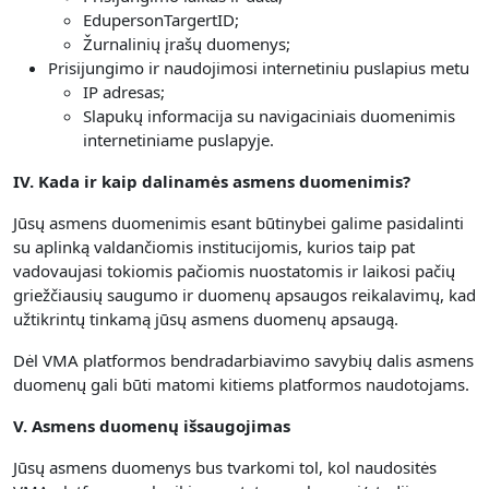
EdupersonTargertID;
Žurnalinių įrašų duomenys;
Prisijungimo ir naudojimosi internetiniu puslapius metu
IP adresas;
Slapukų informacija su navigaciniais duomenimis
internetiniame puslapyje.
IV. Kada ir kaip dalinamės asmens duomenimis?
Jūsų asmens duomenimis esant būtinybei galime pasidalinti
su aplinką valdančiomis institucijomis, kurios taip pat
vadovaujasi tokiomis pačiomis nuostatomis ir laikosi pačių
griežčiausių saugumo ir duomenų apsaugos reikalavimų, kad
užtikrintų tinkamą jūsų asmens duomenų apsaugą.
Dėl VMA platformos bendradarbiavimo savybių dalis asmens
duomenų gali būti matomi kitiems platformos naudotojams.
V. Asmens duomenų išsaugojimas
Jūsų asmens duomenys bus tvarkomi tol, kol naudositės