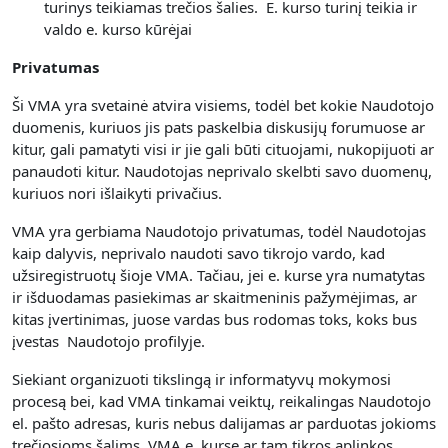
turinys teikiamas trečios šalies. E. kurso turinį teikia ir
valdo e. kurso kūrėjai
Privatumas
Ši VMA yra svetainė atvira visiems, todėl bet kokie Naudotojo
duomenis, kuriuos jis pats paskelbia diskusijų forumuose ar
kitur, gali pamatyti visi ir jie gali būti cituojami, nukopijuoti ar
panaudoti kitur. Naudotojas neprivalo skelbti savo duomenų,
kuriuos nori išlaikyti privačius.
VMA yra gerbiama Naudotojo privatumas, todėl Naudotojas
kaip dalyvis, neprivalo naudoti savo tikrojo vardo, kad
užsiregistruotų šioje VMA. Tačiau, jei e. kurse yra numatytas
ir išduodamas pasiekimas ar skaitmeninis pažymėjimas, ar
kitas įvertinimas, juose vardas bus rodomas toks, koks bus
įvestas Naudotojo profilyje.
Siekiant organizuoti tikslingą ir informatyvų mokymosi
procesą bei, kad VMA tinkamai veiktų, reikalingas Naudotojo
el. pašto adresas, kuris nebus dalijamas ar parduotas jokioms
trečiosioms šalims. VMA e. kurse ar tam tikros aplinkos