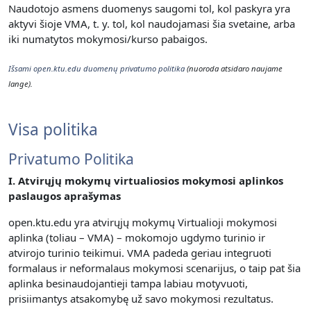
Naudotojo asmens duomenys saugomi tol, kol paskyra yra
aktyvi šioje VMA, t. y. t
ol, kol naudojamasi šia svetaine, arba
iki numatytos mokymosi/kurso pabaigos.
Išsami open.ktu.edu duomenų privatumo politika
(nuoroda atsidaro naujame
lange).
Visa politika
Privatumo Politika
I. Atvirųjų mokymų virtualiosios mokymosi aplinkos
paslaugos aprašymas
open.ktu.edu yra atvirųjų mokymų Virtualioji mokymosi
aplinka (toliau – VMA) – mokomojo ugdymo turinio ir
atvirojo turinio teikimui.
VMA padeda geriau integruoti
formalaus ir neformalaus mokymosi scenarijus, o taip pat šia
aplinka besinaudojantieji tampa labiau motyvuoti,
prisiimantys atsakomybę už savo mokymosi rezultatus.