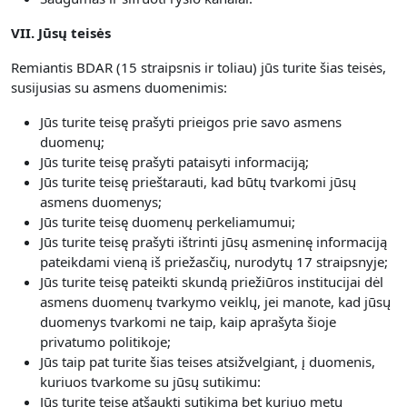
VII. Jūsų teisės
Remiantis BDAR (15 straipsnis ir toliau) jūs turite šias teisės,
susijusias su asmens duomenimis:
Jūs turite teisę prašyti prieigos prie savo asmens
duomenų;
Jūs turite teisę prašyti pataisyti informaciją;
Jūs turite teisę prieštarauti, kad būtų tvarkomi jūsų
asmens duomenys;
Jūs turite teisę duomenų perkeliamumui;
Jūs turite teisę prašyti ištrinti jūsų asmeninę informaciją
pateikdami vieną iš priežasčių, nurodytų 17 straipsnyje;
Jūs turite teisę pateikti skundą priežiūros institucijai dėl
asmens duomenų tvarkymo veiklų, jei manote, kad jūsų
duomenys tvarkomi ne taip, kaip aprašyta šioje
privatumo politikoje;
Jūs taip pat turite šias teises atsižvelgiant, į duomenis,
kuriuos tvarkome su jūsų sutikimu:
Jūs turite teisę atšaukti sutikimą bet kuriuo metu