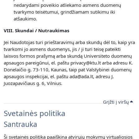
nedarydami poveikio atliekamo asmens duomenų
tvarkymo teisėtumui, grindžiamam sutikimu iki
atšaukimo.
VIII. Skundai / Nutraukimas
Jei Naudotojas turi prieštaravimų arba skundų dėl to, kaip yra
tvarkomi jo asmens duomenys, jis / ji turi teisę pateikti
laisvos formos prašymą arba skundą Universiteto duomenų
apsaugos pareigūnui, el. paštu privacy@ktu.lt arba adresu K.
Donelaičio g. 73-110, Kaunas, taip pat Valstybinei duomenų
apsaugos inspekcijai, el. paštu ada@ada.lt, adresu J.
Juozapavičiaus g. 6, Vilnius.
Grįžti į viršų
Svetainės politika
Santrauka
Ši svetainės politika paaiškina atvirųjų mokymų virtualiosios