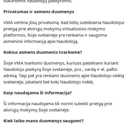
sukurtomis naudotojų paskyromis.
Privatumas ir asmens duomenys
VMA vertina jūsų privatumą.
Kad būtų suteikiama Naudotojui
prieigą prie atvirųjų mokymų virtualiosios mokymo
platformos, šioje svetainėje yra renkama
ir saugoma
asmeninė informaciją apie Naudotoją.
Kokius asmens duomenis tvarkome?
Šioje VMA tvarkomi duomenys, kuriuos pateikiami kuriant
Naudotojo paskyrą šioje svetainėje, pvz., vardą ir el. pašto
adresą. Taip pat yra renkami duomenis apie Naudotojo veiklą
svetainėje, įskaitant bet kokį Naudotojo indėlį.
Kaip naudojama ši informacija?
Ši informacija naudojama tik norint suteikti prieigą prie
atvirųjų mokymų šioje svetainėje.
Kiek laiko mano duomenys saugomi?