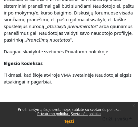
sisteminiai pranešimai gali būti siunčiami Naudotojo el. paštu
ir po mokymų/e. kurso baigimo. Diskusijų forumuose visada
siunčiamų pranešimų el. paštu galima atsisakyti, el. laiške
spustelėjus nurodą „
atsisakyti prenumerato
s
“ arba gaunamus
pranešimus gali Naudotojas valdyti savo naudotojo profilyje,
pasirinkę „
Pranešimų nuostato
s".
Daugiau skaitykite svetainės Privatumo politikoje.
Elgesio kodeksas
Tikimasi, kad šioje atviroje VMA svetainėje Naudotojai elgsis
atsakingai ir pagarbiai.
x
Prieš naršymą šioje svetainėje, sutikite su svetainės politika:
Privatumo politika
Svetainės politika
Grįžti į viršų
Tęsti