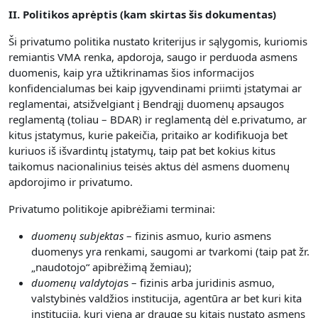
II. Politikos aprėptis (kam skirtas šis dokumentas)
Ši privatumo politika nustato kriterijus ir sąlygomis, kuriomis
remiantis VMA renka, apdoroja, saugo ir perduoda asmens
duomenis, kaip yra užtikrinamas šios informacijos
konfidencialumas bei kaip įgyvendinami priimti įstatymai ar
reglamentai, atsižvelgiant į Bendrąjį duomenų apsaugos
reglamentą (toliau – BDAR) ir reglamentą dėl e.privatumo, ar
kitus įstatymus, kurie pakeičia, pritaiko ar kodifikuoja bet
kuriuos iš išvardintų įstatymų, taip pat bet kokius kitus
taikomus nacionalinius teisės aktus dėl asmens duomenų
apdorojimo ir privatumo.
Privatumo politikoje apibrėžiami terminai:
duomenų subjektas
– fizinis asmuo, kurio asmens
duomenys yra renkami, saugomi ar tvarkomi (taip pat žr.
„naudotojo“ apibrėžimą žemiau);
duomenų valdytoja
s – fizinis arba juridinis asmuo,
valstybinės valdžios institucija, agentūra ar bet kuri kita
institucija, kuri viena ar drauge su kitais nustato asmens