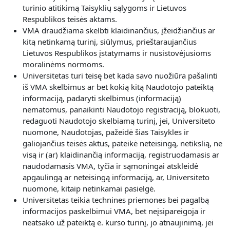
turinio atitikimą Taisyklių sąlygoms ir Lietuvos
Respublikos teisės aktams.
VMA draudžiama skelbti klaidinančius, įžeidžiančius ar
kitą netinkamą turinį, siūlymus, prieštaraujančius
Lietuvos Respublikos įstatymams ir nusistovėjusioms
moralinėms normoms.
Universitetas turi teisę bet kada savo nuožiūra pašalinti
iš VMA skelbimus ar bet kokią kitą Naudotojo pateiktą
informaciją, padaryti skelbimus (informaciją)
nematomus, panaikinti Naudotojo registraciją, blokuoti,
redaguoti Naudotojo skelbiamą turinį, jei, Universiteto
nuomone, Naudotojas, pažeidė šias Taisykles ir
galiojančius teisės aktus, pateikė neteisingą, netikslią, ne
visą ir (ar) klaidinančią informaciją, registruodamasis ar
naudodamasis VMA, tyčia ir sąmoningai atskleidė
apgaulingą ar neteisingą informaciją, ar, Universiteto
nuomone, kitaip netinkamai pasielgė.
Universitetas teikia technines priemones bei pagalbą
informacijos paskelbimui VMA, bet neįsipareigoja ir
neatsako už pateiktą e. kurso turinį, jo atnaujinimą, jei