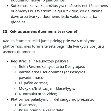
nuotolinio mokymo platformos.
Sutikimas: kai vaikų amžius yra mažesnis nei 16, asmens
duomenys bus tvarkomi jeigu ir tik tiek, kiek sutikimą
davė arba tvarkyti duomenis leido vaiko tėvai arba
globėjas.
III. Kokius asmens duomenis tvarkome?
Kad galėtume suteikti jums prieigą prie VMA mokymo
platformos, mes turime teisėtą pagrindą tvarkyti šiuos jūsų
asmens duomenis:
Registracijai ir Naudotojo paskyrai
Rolė (Besimokantysis arba Dėstytojas);
Vardas arba Pseudonimas (ar Paskyros
pavadinimas);
El. pašto adresas;
Mokykla/Institucija ir klasė/lygis;
Nuotrauka arba Video;
Platformos palaikymui ir dėl saugumo priežasčių
IP adresas;
Prisijungimo laikas ir data;