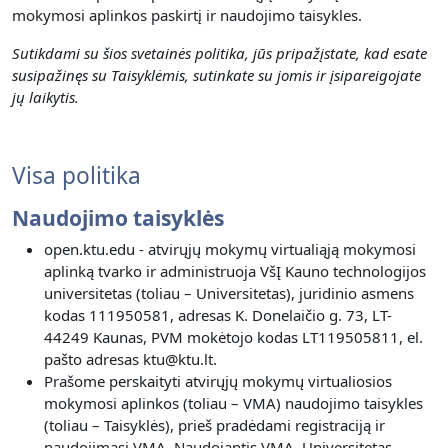
mokymosi aplinkos paskirtį ir naudojimo taisykles.
Sutikdami su šios svetainės politika, jūs pripažįstate, kad esate
susipažinęs su Taisyklėmis, sutinkate su jomis ir įsipareigojate
jų laikytis.
Visa politika
Naudojimo taisyklės
open.ktu.edu - atvirųjų mokymų virtualiąją mokymosi
aplinką tvarko ir administruoja VšĮ Kauno technologijos
universitetas (toliau – Universitetas), juridinio asmens
kodas 111950581, adresas K. Donelaičio g. 73, LT-
44249 Kaunas, PVM mokėtojo kodas LT119505811, el.
pašto adresas ktu@ktu.lt.
Prašome perskaityti atvirųjų mokymų virtualiosios
mokymosi aplinkos (toliau – VMA) naudojimo taisykles
(toliau – Taisyklės), prieš pradėdami registraciją ir
naudojimąsi VMA. Naudojantis VMA, Universitetas