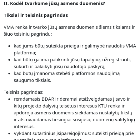
II. Kodėl tvarkome jūsų asmens duomenis?
Tikslai ir teisinis pagrindas
VMA renka ir tvarko jūsų asmens duomenis šiems tikslams ir
šiuo teisiniu pagrindu:
kad jums būtų suteikta prieiga ir galimybė naudotis VMA
platforma;
kad būtų galima patikrinti jūsų tapatybę, užregistruoti,
sukurti ir palaikyti jūsų naudotojo paskyrą;
kad būtų įmanoma stebėti platformos naudojimą
saugumo tikslais.
Teisinis pagrindas:
remdamasis BDAR ir deramai atsižvelgdamas į savo ir
kitų projekto dalyvių teisėtus interesus KTU renka ir
apdoroja asmens duomenis siekdamas nustatytų tikslų
ir atstovaudamas tiesiogiai susijusių duomenų valdytojų
interesus.
Vykdant sutartinius įsipareigojimus: suteikti prieigą prie