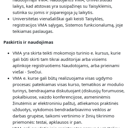
laikys, kad atstovas yra susipažinęs su Taisyklėmis,
sutinka su jomis ir įsipareigoja jų laikytis.
Universitetas vienašališkai gali keisti Taisykles,
registracijos VMA sąlygas, Sistemos funkcionalumą, joje
teikiamas paslaugas.
Paskirtis ir naudojimas
VMA yra skirta teikti mokomojo turinio e. kursus, kurie
gali būti skirti tam tikrai auditorijai arba visiems
aplinkoje registruotiems Naudotojams, arba prieinami
viešai - Svečiui.
V
MA e. kurse gali būtų realizuojama visas
ugdymo
procesas: pateikiamas visas kurso, tematikos ar modulio
turinys, bendraujama diskutuojant (diskusijų forumuose,
pokalbiuose, vaizdo konferencijose, asmeninėmis
žinutėmis ar elektroniniu paštu), atliekamos praktinės
užduotys, vykdomos bendradarbiavimo veiklos ar
darbas grupėse, taikomi vertinimo ir žinių tikrinimo
priemonės: testai, apklausos ir pan.