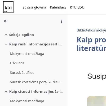
Przejdź do głównej zawartości
Strona główna
Kalendarz
KTU.EDU
Bibliotekos moky
Sekcja ogólna
Minimalizuj
Kaip pro
Kaip rasti informacijos šaltinius rašto darbui
literatū
Minimalizuj
Mokymosi medžiaga
Przegląd 
Užduotis
Surask žodžius
Surask kortelėms porą, kuri susijusi prasmėmis
Kaip cituoti informacijos šaltinius ir parengti literatūros sąrašą
Minimalizuj
Mokymosi medžiaga