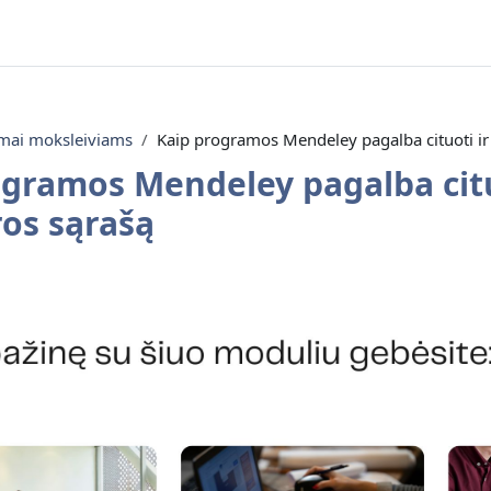
mai moksleiviams
Kaip programos Mendeley pagalba cituoti ir 
gramos Mendeley pagalba citu
ros sąrašą
sekcji