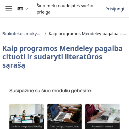
Pereiti į pagrindinį turinį
Šiuo metu naudojatės svečio
Prisijungti
prieiga
Šoninis skydelis
Bibliotekos mokymai moksleiviams
Kaip programos Mendeley pagalba cituoti ir sudaryti literatūros sąrašą
Kaip programos Mendeley pagalba
cituoti ir sudaryti literatūros
sąrašą
Dalies kontūras