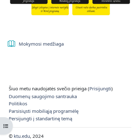
Knyga
Mokymosi medžiaga
Šiuo metu naudojatės svečio prieiga (
Prisijungti
)
Duomenų saugojimo santrauka
Politikos
Parsisiųsti mobiliąją programėlę
Persijungti į standartinę temą
Atverti kurso rodyklę
©
ktu.edu
, 2024