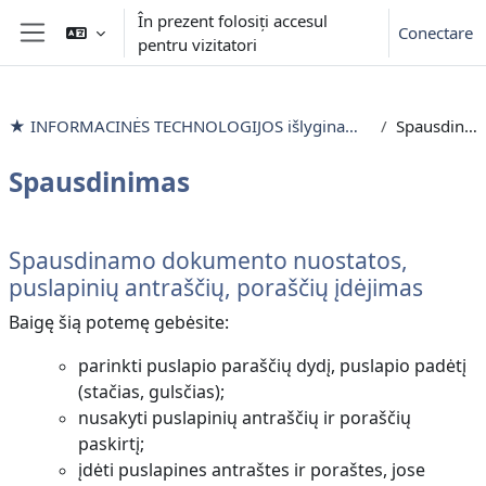
Sari la conţinutul principal
În prezent folosiți accesul
Conectare
pentru vizitatori
Panou lateral
★ INFORMACINĖS TECHNOLOGIJOS išlyginamieji mokymai
Spausdinimas
Spausdinimas
Contur secțiune
Spausdinamo dokumento nuostatos,
puslapinių antraščių, poraščių įdėjimas
Baigę šią potemę gebėsite:
parinkti puslapio paraščių dydį, puslapio padėtį
(stačias, gulsčias);
nusakyti puslapinių antraščių ir poraščių
paskirtį;
įdėti puslapines antraštes ir poraštes, jose