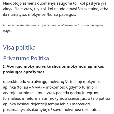
Naudotojo asmens duomenys saugomi tol, kol paskyra yra
aktyvi šioje VMA, t. y. t
ol, kol naudojamasi šia svetaine, arba
iki numatytos mokymosi/kurso pabaigos.
Išsami open.ktu.edu duomenų privatumo politika
(nuoroda atsidaro naujame
lange).
Visa politika
Privatumo Politika
I. Atvirųjų mokymų virtualiosios mokymosi aplinkos
paslaugos aprašymas
open.ktu.edu yra atvirųjų mokymų Virtualioji mokymosi
aplinka (toliau – VMA) – mokomojo ugdymo turinio ir
atvirojo turinio teikimui.
VMA padeda geriau integruoti
formalaus ir neformalaus mokymosi scenarijus, o taip pat šia
aplinka besinaudojantieji tampa labiau motyvuoti,
prisiimantys atsakomybę už savo mokymosi rezultatus.