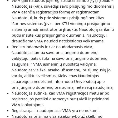
VMA gali naudotis joje registruotas asmuo (-ys) (toliau –
Naudotojas (-ai)), suvedęs savo prisijungimo duomenis į
VMA esančią registracijos formą ar registruotam
Naudotojui, kuris prie sistemos prisijungė per kitas
išorines sistemas (pvz.: per KTU vieningo prisijungimo
sistemą) ar administratoriui įtraukus Naudotoją rankiniu
būdu ir suteikus prisijungimo duomenis. Naudotojui
draudžiama VMA naudoti neteisėtiems veiksmams.
Registruodamasis ir / ar naudodamasis VMA,
Naudotojas
tampa savo prisijungimo duomenų
valdytoju, pats užtikrina savo prisijungimo duomenų
saugumą ir VMA asmeninių nuostatų valdymą.
Naudotojas visiškai atsako už asmenų, prisijungusių jo
vardu, atliktus veiksmus. Kiekvienas Naudotojas
įsipareigoja nedelsiant informuoti Universitetą apie
prisijungimo duomenų praradimą, neteisėtą naudojimą.
Naudotojas sutinka, kad VMA registracijos metu ar po
registracijos pateikti duomenys būtų vieši ir prieinami
VMA lankytojams.
Registracija ir naudojimasis VMA yra nemokami.
Naudotojas prisiima visą atsakomybę už skelbimo