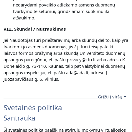
nedarydami poveikio atliekamo asmens duomenų
tvarkymo teisėtumui, grindžiamam sutikimu iki
atšaukimo.
VIII. Skundai / Nutraukimas
Jei Naudotojas turi prieštaravimų arba skundų dėl to, kaip yra
tvarkomi jo asmens duomenys, jis / ji turi teisę pateikti
laisvos formos prašymą arba skundą Universiteto duomenų
apsaugos pareigūnui, el. paštu privacy@ktu.lt arba adresu K.
Donelaičio g. 73-110, Kaunas, taip pat Valstybinei duomenų
apsaugos inspekcijai, el. paštu ada@ada.lt, adresu J.
Juozapavičiaus g. 6, Vilnius.
Grįžti į viršų
Svetainės politika
Santrauka
Ši svetainės politika paaiškina atvirųjų mokymų virtualiosios