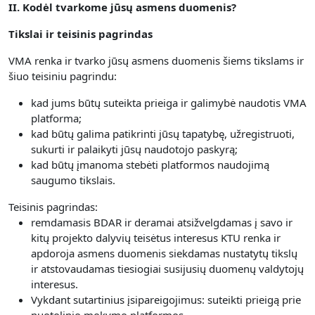
II. Kodėl tvarkome jūsų asmens duomenis?
Tikslai ir teisinis pagrindas
VMA renka ir tvarko jūsų asmens duomenis šiems tikslams ir
šiuo teisiniu pagrindu:
kad jums būtų suteikta prieiga ir galimybė naudotis VMA
platforma;
kad būtų galima patikrinti jūsų tapatybę, užregistruoti,
sukurti ir palaikyti jūsų naudotojo paskyrą;
kad būtų įmanoma stebėti platformos naudojimą
saugumo tikslais.
Teisinis pagrindas:
remdamasis BDAR ir deramai atsižvelgdamas į savo ir
kitų projekto dalyvių teisėtus interesus KTU renka ir
apdoroja asmens duomenis siekdamas nustatytų tikslų
ir atstovaudamas tiesiogiai susijusių duomenų valdytojų
interesus.
Vykdant sutartinius įsipareigojimus: suteikti prieigą prie