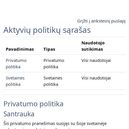
Pereiti į pagrindinį turinį
Grįžti į ankstesnį puslapį
Aktyvių politikų sąrašas
Naudotojo
Pavadinimas
Tipas
sutikimas
Privatumo
Privatumo
Visi naudotojai
politika
politika
Svetainės
Svetainės
Visi naudotojai
politika
politika
Privatumo politika
Santrauka
Šis privatumo pranešimas susijęs su šioje svetainėje