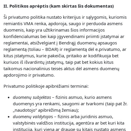
II. Politikos aprėptis (kam skirtas šis dokumentas)
Ši privatumo politika nustato kriterijus ir sąlygomis, kuriomis
remiantis VMA renka, apdoroja, saugo ir perduoda asmens
duomenis, kaip yra užtikrinamas šios informacijos
konfidencialumas bei kaip įgyvendinami priimti įstatymai ar
reglamentai, atsižvelgiant į Bendrąjį duomenų apsaugos
reglamentą (toliau – BDAR) ir reglamentą dėl e.privatumo, ar
kitus įstatymus, kurie pakeičia, pritaiko ar kodifikuoja bet
kuriuos iš išvardintų įstatymų, taip pat bet kokius kitus
taikomus nacionalinius teisės aktus dėl asmens duomenų
apdorojimo ir privatumo.
Privatumo politikoje apibrėžiami terminai:
duomenų subjektas
– fizinis asmuo, kurio asmens
duomenys yra renkami, saugomi ar tvarkomi (taip pat žr.
„naudotojo“ apibrėžimą žemiau);
duomenų valdytoja
s – fizinis arba juridinis asmuo,
valstybinės valdžios institucija, agentūra ar bet kuri kita
institucija, kuri viena ar drauge su kitais nustato asmens