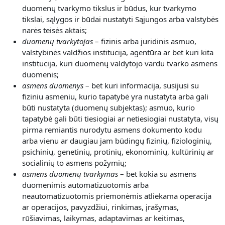
duomenų tvarkymo tikslus ir būdus, kur tvarkymo
tikslai, sąlygos ir būdai nustatyti Sąjungos arba valstybės
narės teisės aktais;
duomenų tvarkytojas
– fizinis arba juridinis asmuo,
valstybinės valdžios institucija, agentūra ar bet kuri kita
institucija, kuri duomenų valdytojo vardu tvarko asmens
duomenis;
asmens duomenys
– bet kuri informacija, susijusi su
fiziniu asmeniu, kurio tapatybė yra nustatyta arba gali
būti nustatyta (duomenų subjektas); asmuo, kurio
tapatybė gali būti tiesiogiai ar netiesiogiai nustatyta, visų
pirma remiantis nurodytu asmens dokumento kodu
arba vienu ar daugiau jam būdingų fizinių, fiziologinių,
psichinių, genetinių, protinių, ekonominių, kultūrinių ar
socialinių to asmens požymių;
asmens duomenų tvarkymas
– bet kokia su asmens
duomenimis automatizuotomis arba
neautomatizuotomis priemonėmis atliekama operacija
ar operacijos, pavyzdžiui, rinkimas, įrašymas,
rūšiavimas, laikymas, adaptavimas ar keitimas,