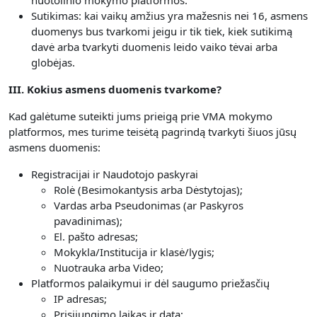
nuotolinio mokymo platformos.
Sutikimas: kai vaikų amžius yra mažesnis nei 16, asmens
duomenys bus tvarkomi jeigu ir tik tiek, kiek sutikimą
davė arba tvarkyti duomenis leido vaiko tėvai arba
globėjas.
III. Kokius asmens duomenis tvarkome?
Kad galėtume suteikti jums prieigą prie VMA mokymo
platformos, mes turime teisėtą pagrindą tvarkyti šiuos jūsų
asmens duomenis:
Registracijai ir Naudotojo paskyrai
Rolė (Besimokantysis arba Dėstytojas);
Vardas arba Pseudonimas (ar Paskyros
pavadinimas);
El. pašto adresas;
Mokykla/Institucija ir klasė/lygis;
Nuotrauka arba Video;
Platformos palaikymui ir dėl saugumo priežasčių
IP adresas;
Prisijungimo laikas ir data;