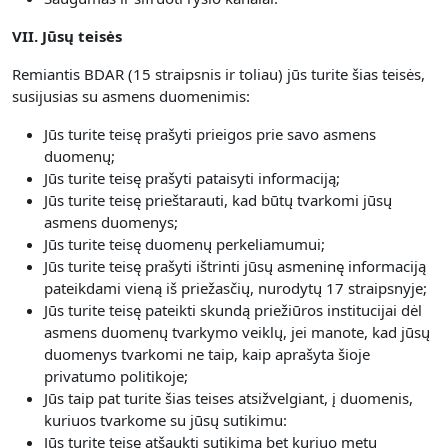
VII. Jūsų teisės
Remiantis BDAR (15 straipsnis ir toliau) jūs turite šias teisės,
susijusias su asmens duomenimis:
Jūs turite teisę prašyti prieigos prie savo asmens
duomenų;
Jūs turite teisę prašyti pataisyti informaciją;
Jūs turite teisę prieštarauti, kad būtų tvarkomi jūsų
asmens duomenys;
Jūs turite teisę duomenų perkeliamumui;
Jūs turite teisę prašyti ištrinti jūsų asmeninę informaciją
pateikdami vieną iš priežasčių, nurodytų 17 straipsnyje;
Jūs turite teisę pateikti skundą priežiūros institucijai dėl
asmens duomenų tvarkymo veiklų, jei manote, kad jūsų
duomenys tvarkomi ne taip, kaip aprašyta šioje
privatumo politikoje;
Jūs taip pat turite šias teises atsižvelgiant, į duomenis,
kuriuos tvarkome su jūsų sutikimu:
Jūs turite teisę atšaukti sutikimą bet kuriuo metu