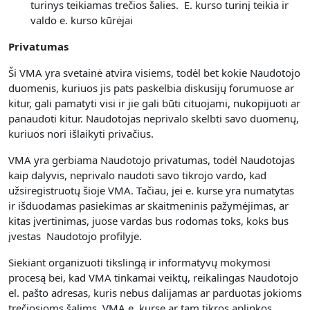
turinys teikiamas trečios šalies. E. kurso turinį teikia ir
valdo e. kurso kūrėjai
Privatumas
Ši VMA yra svetainė atvira visiems, todėl bet kokie Naudotojo
duomenis, kuriuos jis pats paskelbia diskusijų forumuose ar
kitur, gali pamatyti visi ir jie gali būti cituojami, nukopijuoti ar
panaudoti kitur. Naudotojas neprivalo skelbti savo duomenų,
kuriuos nori išlaikyti privačius.
VMA yra gerbiama Naudotojo privatumas, todėl Naudotojas
kaip dalyvis, neprivalo naudoti savo tikrojo vardo, kad
užsiregistruotų šioje VMA. Tačiau, jei e. kurse yra numatytas
ir išduodamas pasiekimas ar skaitmeninis pažymėjimas, ar
kitas įvertinimas, juose vardas bus rodomas toks, koks bus
įvestas Naudotojo profilyje.
Siekiant organizuoti tikslingą ir informatyvų mokymosi
procesą bei, kad VMA tinkamai veiktų, reikalingas Naudotojo
el. pašto adresas, kuris nebus dalijamas ar parduotas jokioms
trečiosioms šalims. VMA e. kurse ar tam tikros aplinkos