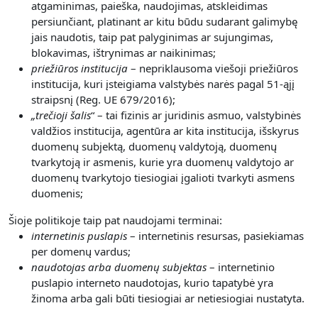
atgaminimas, paieška, naudojimas, atskleidimas
persiunčiant, platinant ar kitu būdu sudarant galimybę
jais naudotis, taip pat palyginimas ar sujungimas,
blokavimas, ištrynimas ar naikinimas;
priežiūros institucija
– nepriklausoma viešoji priežiūros
institucija, kuri įsteigiama valstybės narės pagal 51-ąjį
straipsnį (Reg. UE 679/2016);
„
trečioji šalis
“ – tai fizinis ar juridinis asmuo, valstybinės
valdžios institucija, agentūra ar kita institucija, išskyrus
duomenų subjektą, duomenų valdytoją, duomenų
tvarkytoją ir asmenis, kurie yra duomenų valdytojo ar
duomenų tvarkytojo tiesiogiai įgalioti tvarkyti asmens
duomenis;
Šioje politikoje taip pat naudojami terminai:
internetinis puslapis
– internetinis resursas, pasiekiamas
per domenų vardus;
naudotojas arba duomenų subjektas
– internetinio
puslapio interneto naudotojas, kurio tapatybė yra
žinoma arba gali būti tiesiogiai ar netiesiogiai nustatyta.