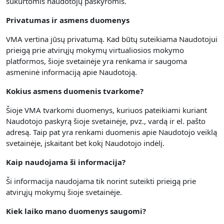
sukurtomis naudotojų paskyromis.
Privatumas ir asmens duomenys
VMA vertina jūsų privatumą.
Kad būtų suteikiama Naudotojui
prieigą prie atvirųjų mokymų virtualiosios mokymo
platformos, šioje svetainėje yra renkama
ir saugoma
asmeninė informaciją apie Naudotoją.
Kokius asmens duomenis tvarkome?
Šioje VMA tvarkomi duomenys, kuriuos pateikiami kuriant
Naudotojo paskyrą šioje svetainėje, pvz., vardą ir el. pašto
adresą. Taip pat yra renkami duomenis apie Naudotojo veiklą
svetainėje, įskaitant bet kokį Naudotojo indėlį.
Kaip naudojama ši informacija?
Ši informacija naudojama tik norint suteikti prieigą prie
atvirųjų mokymų šioje svetainėje.
Kiek laiko mano duomenys saugomi?