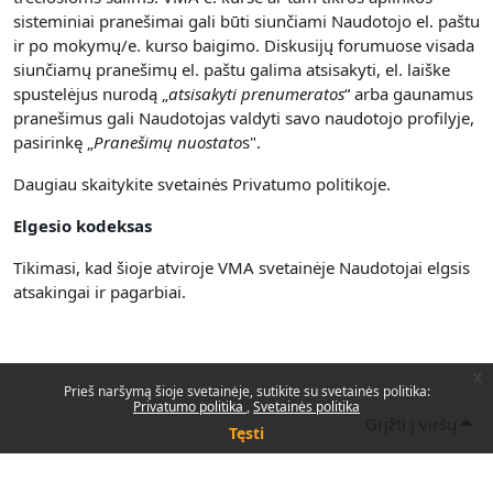
sisteminiai pranešimai gali būti siunčiami Naudotojo el. paštu
ir po mokymų/e. kurso baigimo. Diskusijų forumuose visada
siunčiamų pranešimų el. paštu galima atsisakyti, el. laiške
spustelėjus nurodą „
atsisakyti prenumerato
s
“ arba gaunamus
pranešimus gali Naudotojas valdyti savo naudotojo profilyje,
pasirinkę „
Pranešimų nuostato
s".
Daugiau skaitykite svetainės Privatumo politikoje.
Elgesio kodeksas
Tikimasi, kad šioje atviroje VMA svetainėje Naudotojai elgsis
atsakingai ir pagarbiai.
x
Prieš naršymą šioje svetainėje, sutikite su svetainės politika:
Privatumo politika
Svetainės politika
Grįžti į viršų
Tęsti