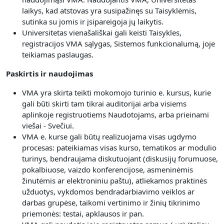
laikys, kad atstovas yra susipažinęs su Taisyklėmis,
sutinka su jomis ir įsipareigoja jų laikytis.
Universitetas vienašališkai gali keisti Taisykles,
registracijos VMA sąlygas, Sistemos funkcionalumą, joje
teikiamas paslaugas.
Paskirtis ir naudojimas
VMA yra skirta teikti mokomojo turinio e. kursus, kurie
gali būti skirti tam tikrai auditorijai arba visiems
aplinkoje registruotiems Naudotojams, arba prieinami
viešai - Svečiui.
V
MA e. kurse gali būtų realizuojama visas
ugdymo
procesas: pateikiamas visas kurso, tematikos ar modulio
turinys, bendraujama diskutuojant (diskusijų forumuose,
pokalbiuose, vaizdo konferencijose, asmeninėmis
žinutėmis ar elektroniniu paštu), atliekamos praktinės
užduotys, vykdomos bendradarbiavimo veiklos ar
darbas grupėse, taikomi vertinimo ir žinių tikrinimo
priemonės: testai, apklausos ir pan.