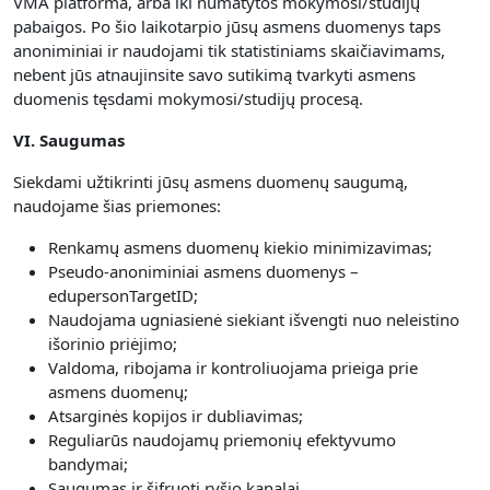
VMA platforma, arba iki numatytos mokymosi/studijų
pabaigos. Po šio laikotarpio jūsų asmens duomenys taps
anoniminiai ir naudojami tik statistiniams skaičiavimams,
nebent jūs atnaujinsite savo sutikimą tvarkyti asmens
duomenis tęsdami mokymosi/studijų procesą.
VI. Saugumas
Siekdami užtikrinti jūsų asmens duomenų saugumą,
naudojame šias priemones:
Renkamų asmens duomenų kiekio minimizavimas;
Pseudo-anoniminiai asmens duomenys –
edupersonTargetID;
Naudojama ugniasienė siekiant išvengti nuo neleistino
išorinio priėjimo;
Valdoma, ribojama ir kontroliuojama prieiga prie
asmens duomenų;
Atsarginės kopijos ir dubliavimas;
Reguliarūs naudojamų priemonių efektyvumo
bandymai;
Saugumas ir šifruoti ryšio kanalai.