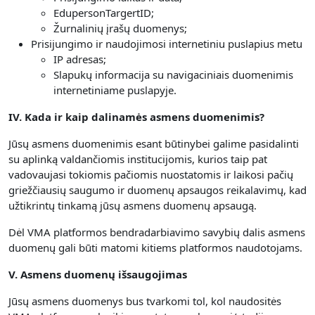
EdupersonTargertID;
Žurnalinių įrašų duomenys;
Prisijungimo ir naudojimosi internetiniu puslapius metu
IP adresas;
Slapukų informacija su navigaciniais duomenimis
internetiniame puslapyje.
IV. Kada ir kaip dalinamės asmens duomenimis?
Jūsų asmens duomenimis esant būtinybei galime pasidalinti
su aplinką valdančiomis institucijomis, kurios taip pat
vadovaujasi tokiomis pačiomis nuostatomis ir laikosi pačių
griežčiausių saugumo ir duomenų apsaugos reikalavimų, kad
užtikrintų tinkamą jūsų asmens duomenų apsaugą.
Dėl VMA platformos bendradarbiavimo savybių dalis asmens
duomenų gali būti matomi kitiems platformos naudotojams.
V. Asmens duomenų išsaugojimas
Jūsų asmens duomenys bus tvarkomi tol, kol naudositės