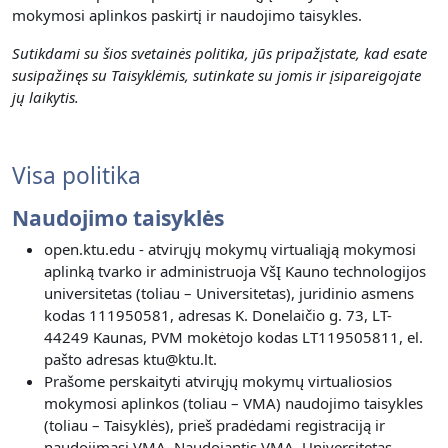
mokymosi aplinkos paskirtį ir naudojimo taisykles.
Sutikdami su šios svetainės politika, jūs pripažįstate, kad esate
susipažinęs su Taisyklėmis, sutinkate su jomis ir įsipareigojate
jų laikytis.
Visa politika
Naudojimo taisyklės
open.ktu.edu - atvirųjų mokymų virtualiąją mokymosi
aplinką tvarko ir administruoja VšĮ Kauno technologijos
universitetas (toliau – Universitetas), juridinio asmens
kodas 111950581, adresas K. Donelaičio g. 73, LT-
44249 Kaunas, PVM mokėtojo kodas LT119505811, el.
pašto adresas ktu@ktu.lt.
Prašome perskaityti atvirųjų mokymų virtualiosios
mokymosi aplinkos (toliau – VMA) naudojimo taisykles
(toliau – Taisyklės), prieš pradėdami registraciją ir
naudojimąsi VMA. Naudojantis VMA, Universitetas