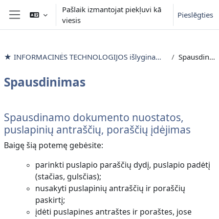
Atvērt galveno saturu
Pašlaik izmantojat piekļuvi kā
Pieslēgties
viesis
Sānu panelis
★ INFORMACINĖS TECHNOLOGIJOS išlyginamieji mokymai
Spausdinimas
Spausdinimas
Section outline
Spausdinamo dokumento nuostatos,
puslapinių antraščių, poraščių įdėjimas
Baigę šią potemę gebėsite:
parinkti puslapio paraščių dydį, puslapio padėtį
(stačias, gulsčias);
nusakyti puslapinių antraščių ir poraščių
paskirtį;
įdėti puslapines antraštes ir poraštes, jose