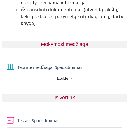
nurodyti reikiamą informaciją;
išspausdinti dokumento dalį (atverstą lakštą,
kelis puslapius, pažymėtą sritį, diagramą, darbo
knygą).
Mokymosi medžiaga
Grāmata
Teorinė medžiaga. Spausdinimas
Izpilde
Įsivertink
Tests
Testas. Spausdinimas