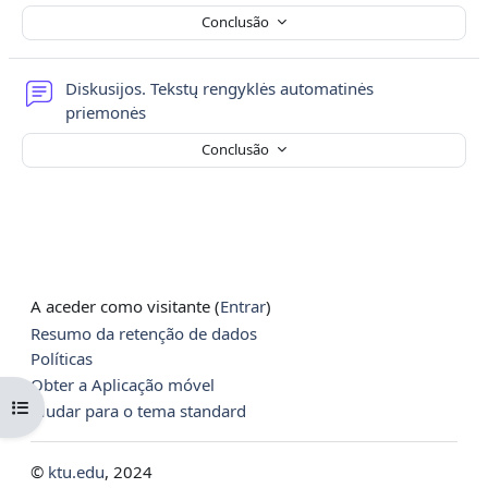
Conclusão
Diskusijos. Tekstų rengyklės automatinės
Fórum
priemonės
Conclusão
A aceder como visitante (
Entrar
)
Resumo da retenção de dados
Políticas
Obter a Aplicação móvel
Abrir índice da disciplina
Mudar para o tema standard
©
ktu.edu
, 2024