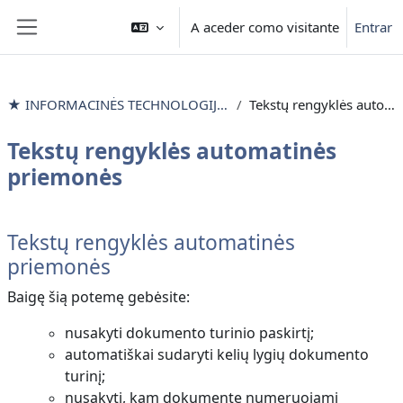
Ir para o conteúdo principal
A aceder como visitante
Entrar
Painel lateral
★ INFORMACINĖS TECHNOLOGIJOS išlyginamieji mokymai
Tekstų rengyklės automatinės priemonės
Tekstų rengyklės automatinės
priemonės
Lista de secções
Tekstų rengyklės automatinės
priemonės
Baigę šią potemę gebėsite:
nusakyti dokumento turinio paskirtį;
automatiškai sudaryti kelių lygių dokumento
turinį;
nusakyti, kam dokumente numeruojami