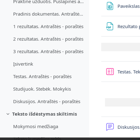
Praktinė užduotis. Puslapinės antraštės ir poraštės
Paveiksla
Pradinis dokumentas. Antraštės - poraštės
Rezultato
1 rezultatas. Antraštės - poraštės
2 rezultatas. Antraštės - poraštės
3 rezultatas. Antraštės - poraštės
Įsivertink
Testas. T
Testas. Antraštės - poraštės
Studijuok. Stebėk. Mokykis
Diskusijos. Antraštės - poraštės
Teksto išdėstymas skiltimis
Minimalizuj
Mokymosi medžiaga
Diskusijo
Teksto ir medijos sritis