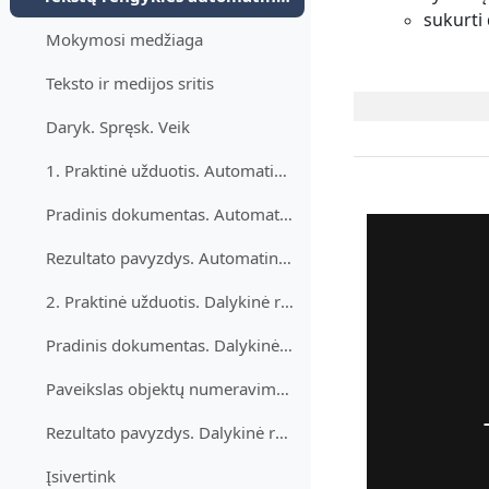
Minimalizuj
sukurti
Mokymosi medžiaga
Teksto ir medijos sritis
Daryk. Spręsk. Veik
1. Praktinė užduotis. Automatinis turinys
Pradinis dokumentas. Automatinis turinys
Rezultato pavyzdys. Automatinis turinys
2. Praktinė užduotis. Dalykinė rodyklė ir objektų numeravimas
Pradinis dokumentas. Dalykinė rodyklė ir objektų numeravimas
Paveikslas objektų numeravimui. Dalykinė rodyklė ir objektų numeravimas
Rezultato pavyzdys. Dalykinė rodyklė ir objektų numeravimas
Įsivertink