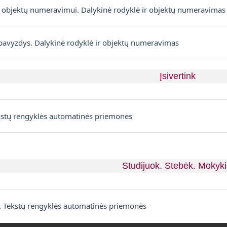
s objektų numeravimui. Dalykinė rodyklė ir objektų numeravima
Plik
 pavyzdys. Dalykinė rodyklė ir objektų numeravimas
Įsivertink
ekstų rengyklės automatinės priemonės
Studijuok. Stebėk. Mokyki
Forum
s. Tekstų rengyklės automatinės priemonės