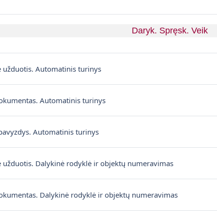
Daryk. Spręsk. Veik
Strona
ė užduotis. Automatinis turinys
Plik
dokumentas. Automatinis turinys
Plik
pavyzdys. Automatinis turinys
Książka
ė užduotis. Dalykinė rodyklė ir objektų numeravimas
Plik
dokumentas. Dalykinė rodyklė ir objektų numeravimas