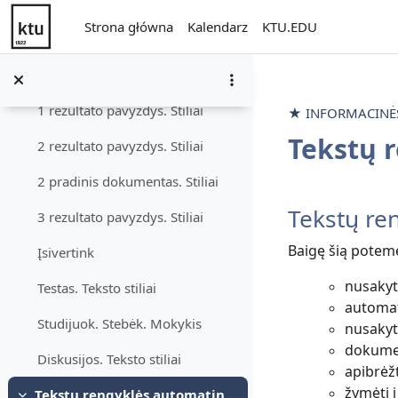
Daryk. Spręsk. Veik
Przejdź do głównej zawartości
Strona główna
Kalendarz
KTU.EDU
Praktinė užduotis. Teksto stiliai
1 pradinis dokumentas. Stiliai
1 rezultato pavyzdys. Stiliai
★ INFORMACINĖS 
Tekstų 
2 rezultato pavyzdys. Stiliai
2 pradinis dokumentas. Stiliai
Przegląd 
Tekstų re
3 rezultato pavyzdys. Stiliai
Baigę šią potem
Įsivertink
nusakyt
Testas. Teksto stiliai
automat
Studijuok. Stebėk. Mokykis
nusakyt
dokumen
Diskusijos. Teksto stiliai
apibrėž
žymėti į
Tekstų rengyklės automatinės priemonės