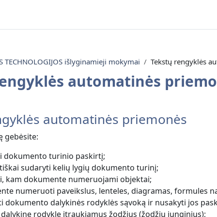
TECHNOLOGIJOS išlyginamieji mokymai
Tekstų rengyklės a
rengyklės automatinės priem
sekcji
ngyklės automatinės priemonės
ę gebėsite:
i dokumento turinio paskirtį;
iškai sudaryti kelių lygių dokumento turinį;
i, kam dokumente numeruojami objektai;
te numeruoti paveikslus, lenteles, diagramas, formules 
ti dokumento dalykinės rodyklės sąvoką ir nusakyti jos paski
 dalykinę rodyklę įtraukiamus žodžius (žodžių junginius);