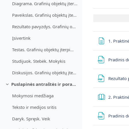
Diagrama. Grafinių objektų įterpimas
Paveikslas. Grafinių objektų įterpimas
Rezultato pavyzdys. Grafinių objektų įterpimas
Įsivertink
1. Praktin
Testas. Grafinių objektų įterpimas
Pradinis 
Studijuok. Stebėk. Mokykis
Diskusijos. Grafinių objektų įterpimas
Rezultato 
Puslapinės antraštės ir poraštės
Minimalizuj
Mokymosi medžiaga
2. Praktin
Teksto ir medijos sritis
Pradinis 
Daryk. Spręsk. Veik