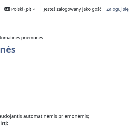
Polski ‎(pl)‎
Jesteś zalogowany jako gość
Zaloguj się
utomatinės priemonės
onės
naudojantis automatinėmis priemonėmis;
rtį;