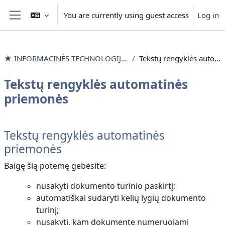
Skip to main content
You are currently using guest access
Log in
Side panel
★ INFORMACINĖS TECHNOLOGIJOS išlyginamieji mokymai
Tekstų rengyklės automatinės priemonės
Tekstų rengyklės automatinės
priemonės
Section outline
Tekstų rengyklės automatinės
priemonės
Baigę šią potemę gebėsite:
nusakyti dokumento turinio paskirtį;
automatiškai sudaryti kelių lygių dokumento
turinį;
nusakyti, kam dokumente numeruojami