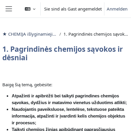
Zum Hauptinhalt
Sie sind als Gast angemeldet
Anmelden
Website-Übersicht
★ CHEMIJA išlyginamieji mokymai
1. Pagrindinės chemijos sąvokos ir dėsniai
1. Pagrindinės chemijos sąvokos ir
dėsniai
Abschnittsübersicht
Baigę šią temą, gebėsite:
Atpažinti ir apibrėžti bei taikyti pagrindines chemijos
sąvokas, dydžius ir matavimo vienetus užduotims atlikti;
Naudojantis paveiksluose, lentelėse, tekstuose pateikta
informacija, atpažinti ir įvardinti kelis chemijos objektus
ir procesus;
Taikyti chemijos žinias apibūdinant paprasčiausius