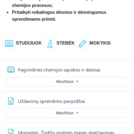
chemijos procesus;
Pritaikyti reikalingus dėsnius ir dėsningumus
sprendimams priimti.
STUDIJUOK
STEBĖK
MOKYKIS
Buch
Pagrindinės chemijos sąvokos ir dėsniai
Abschluss
Textseite
Uždavinių sprendimo pavyzdžiai
Abschluss
Textseite
Įdomybės. Žodžio molinės masės skaičiavimas