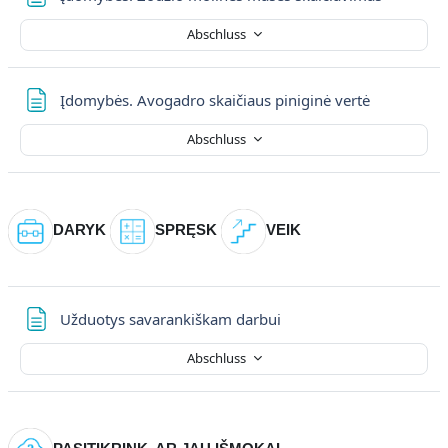
Abschluss
Textseite
Įdomybės. Avogadro skaičiaus piniginė vertė
Abschluss
DARYK
SPRĘSK
VEIK
Textseite
Užduotys savarankiškam darbui
Abschluss