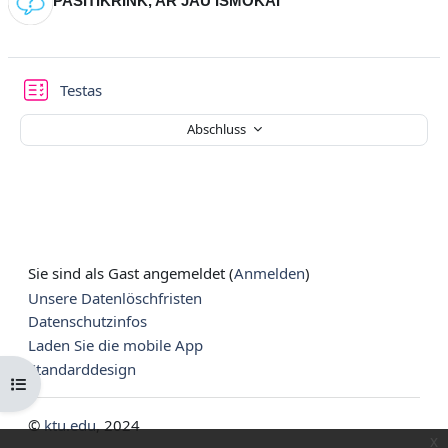
PASITIKRINK, AR JAU IŠMOKAI
Testas
Abschluss
Sie sind als Gast angemeldet (
Anmelden
)
Unsere Datenlöschfristen
Datenschutzinfos
Laden Sie die mobile App
Standarddesign
Kursindex öffnen
©
ktu.edu
, 2024
x