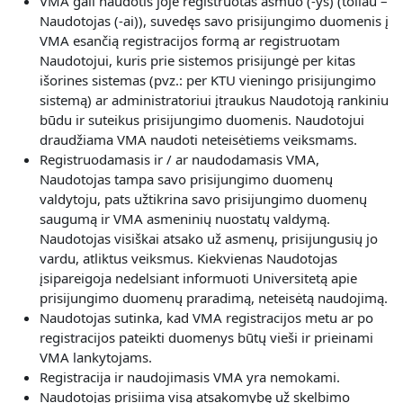
VMA gali naudotis joje registruotas asmuo (-ys) (toliau –
Naudotojas (-ai)), suvedęs savo prisijungimo duomenis į
VMA esančią registracijos formą ar registruotam
Naudotojui, kuris prie sistemos prisijungė per kitas
išorines sistemas (pvz.: per KTU vieningo prisijungimo
sistemą) ar administratoriui įtraukus Naudotoją rankiniu
būdu ir suteikus prisijungimo duomenis. Naudotojui
draudžiama VMA naudoti neteisėtiems veiksmams.
Registruodamasis ir / ar naudodamasis VMA,
Naudotojas
tampa savo prisijungimo duomenų
valdytoju, pats užtikrina savo prisijungimo duomenų
saugumą ir VMA asmeninių nuostatų valdymą.
Naudotojas visiškai atsako už asmenų, prisijungusių jo
vardu, atliktus veiksmus. Kiekvienas Naudotojas
įsipareigoja nedelsiant informuoti Universitetą apie
prisijungimo duomenų praradimą, neteisėtą naudojimą.
Naudotojas sutinka, kad VMA registracijos metu ar po
registracijos pateikti duomenys būtų vieši ir prieinami
VMA lankytojams.
Registracija ir naudojimasis VMA yra nemokami.
Naudotojas prisiima visą atsakomybę už skelbimo