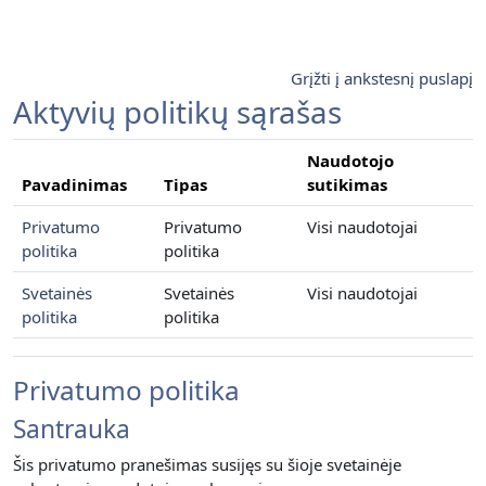
Pereiti į pagrindinį turinį
Grįžti į ankstesnį puslapį
Aktyvių politikų sąrašas
Naudotojo
Pavadinimas
Tipas
sutikimas
Privatumo
Privatumo
Visi naudotojai
politika
politika
Svetainės
Svetainės
Visi naudotojai
politika
politika
Privatumo politika
Santrauka
Šis privatumo pranešimas susijęs su šioje svetainėje