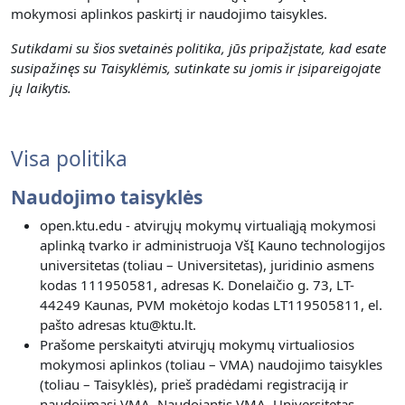
mokymosi aplinkos paskirtį ir naudojimo taisykles.
Sutikdami su šios svetainės politika, jūs pripažįstate, kad esate
susipažinęs su Taisyklėmis, sutinkate su jomis ir įsipareigojate
jų laikytis.
Visa politika
Naudojimo taisyklės
open.ktu.edu - atvirųjų mokymų virtualiąją mokymosi
aplinką tvarko ir administruoja VšĮ Kauno technologijos
universitetas (toliau – Universitetas), juridinio asmens
kodas 111950581, adresas K. Donelaičio g. 73, LT-
44249 Kaunas, PVM mokėtojo kodas LT119505811, el.
pašto adresas ktu@ktu.lt.
Prašome perskaityti atvirųjų mokymų virtualiosios
mokymosi aplinkos (toliau – VMA) naudojimo taisykles
(toliau – Taisyklės), prieš pradėdami registraciją ir
naudojimąsi VMA. Naudojantis VMA, Universitetas