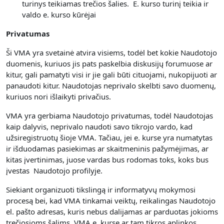
turinys teikiamas trečios šalies. E. kurso turinį teikia ir
valdo e. kurso kūrėjai
Privatumas
Ši VMA yra svetainė atvira visiems, todėl bet kokie Naudotojo
duomenis, kuriuos jis pats paskelbia diskusijų forumuose ar
kitur, gali pamatyti visi ir jie gali būti cituojami, nukopijuoti ar
panaudoti kitur. Naudotojas neprivalo skelbti savo duomenų,
kuriuos nori išlaikyti privačius.
VMA yra gerbiama Naudotojo privatumas, todėl Naudotojas
kaip dalyvis, neprivalo naudoti savo tikrojo vardo, kad
užsiregistruotų šioje VMA. Tačiau, jei e. kurse yra numatytas
ir išduodamas pasiekimas ar skaitmeninis pažymėjimas, ar
kitas įvertinimas, juose vardas bus rodomas toks, koks bus
įvestas Naudotojo profilyje.
Siekiant organizuoti tikslingą ir informatyvų mokymosi
procesą bei, kad VMA tinkamai veiktų, reikalingas Naudotojo
el. pašto adresas, kuris nebus dalijamas ar parduotas jokioms
trečiosioms šalims. VMA e. kurse ar tam tikros aplinkos