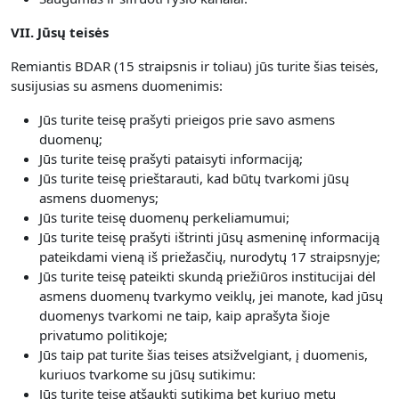
VII. Jūsų teisės
Remiantis BDAR (15 straipsnis ir toliau) jūs turite šias teisės,
susijusias su asmens duomenimis:
Jūs turite teisę prašyti prieigos prie savo asmens
duomenų;
Jūs turite teisę prašyti pataisyti informaciją;
Jūs turite teisę prieštarauti, kad būtų tvarkomi jūsų
asmens duomenys;
Jūs turite teisę duomenų perkeliamumui;
Jūs turite teisę prašyti ištrinti jūsų asmeninę informaciją
pateikdami vieną iš priežasčių, nurodytų 17 straipsnyje;
Jūs turite teisę pateikti skundą priežiūros institucijai dėl
asmens duomenų tvarkymo veiklų, jei manote, kad jūsų
duomenys tvarkomi ne taip, kaip aprašyta šioje
privatumo politikoje;
Jūs taip pat turite šias teises atsižvelgiant, į duomenis,
kuriuos tvarkome su jūsų sutikimu:
Jūs turite teisę atšaukti sutikimą bet kuriuo metu