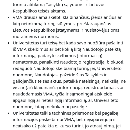
turinio atitikimą Taisyklių sąlygoms ir Lietuvos
Respublikos teisės aktams.
VMA draudžiama skelbti klaidinančius, įžeidžiančius ar
kitą netinkamą turinį, siūlymus, prieštaraujančius
Lietuvos Respublikos įstatymams ir nusistovėjusioms
moralinėms normoms.
Universitetas turi teisę bet kada savo nuožiūra pašalinti
iš VMA skelbimus ar bet kokią kitą Naudotojo pateiktą
informaciją, padaryti skelbimus (informaciją)
nematomus, panaikinti Naudotojo registraciją, blokuoti,
redaguoti Naudotojo skelbiamą turinį, jei, Universiteto
nuomone, Naudotojas, pažeidė šias Taisykles ir
galiojančius teisės aktus, pateikė neteisingą, netikslią, ne
visą ir (ar) klaidinančią informaciją, registruodamasis ar
naudodamasis VMA, tyčia ir sąmoningai atskleidė
apgaulingą ar neteisingą informaciją, ar, Universiteto
nuomone, kitaip netinkamai pasielgė.
Universitetas teikia technines priemones bei pagalbą
informacijos paskelbimui VMA, bet neįsipareigoja ir
neatsako už pateiktą e. kurso turinį, jo atnaujinimą, jei