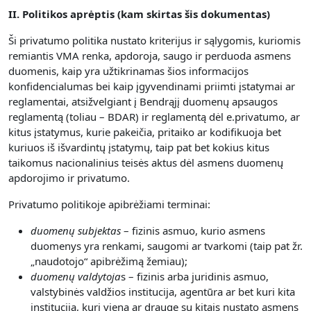
II. Politikos aprėptis (kam skirtas šis dokumentas)
Ši privatumo politika nustato kriterijus ir sąlygomis, kuriomis
remiantis VMA renka, apdoroja, saugo ir perduoda asmens
duomenis, kaip yra užtikrinamas šios informacijos
konfidencialumas bei kaip įgyvendinami priimti įstatymai ar
reglamentai, atsižvelgiant į Bendrąjį duomenų apsaugos
reglamentą (toliau – BDAR) ir reglamentą dėl e.privatumo, ar
kitus įstatymus, kurie pakeičia, pritaiko ar kodifikuoja bet
kuriuos iš išvardintų įstatymų, taip pat bet kokius kitus
taikomus nacionalinius teisės aktus dėl asmens duomenų
apdorojimo ir privatumo.
Privatumo politikoje apibrėžiami terminai:
duomenų subjektas
– fizinis asmuo, kurio asmens
duomenys yra renkami, saugomi ar tvarkomi (taip pat žr.
„naudotojo“ apibrėžimą žemiau);
duomenų valdytoja
s – fizinis arba juridinis asmuo,
valstybinės valdžios institucija, agentūra ar bet kuri kita
institucija, kuri viena ar drauge su kitais nustato asmens