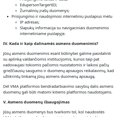
EdupersonTargertID;
Žurnalinių įrašų duomenys;
Prisijungimo ir naudojimosi internetiniu puslapius metu
IP adresas;
Slapukų informacija su navigaciniais duomenimis
internetiniame puslapyje.
IV. Kada ir kaip dalinamės asmens duomenimis?
Jūsų asmens duomenimis esant būtinybei galime pasidalinti
su aplinką valdančiomis institucijomis, kurios taip pat
vadovaujasi tokiomis pačiomis nuostatomis ir laikosi pačių
griežčiausių saugumo ir duomenų apsaugos reikalavimų, kad
užtikrintų tinkamą jūsų asmens duomenų apsaugą.
Dėl VMA platformos bendradarbiavimo savybių dalis asmens
duomenų gali būti matomi kitiems platformos naudotojams.
V. Asmens duomenų išsaugojimas
Jūsų asmens duomenys bus tvarkomi tol, kol naudositės