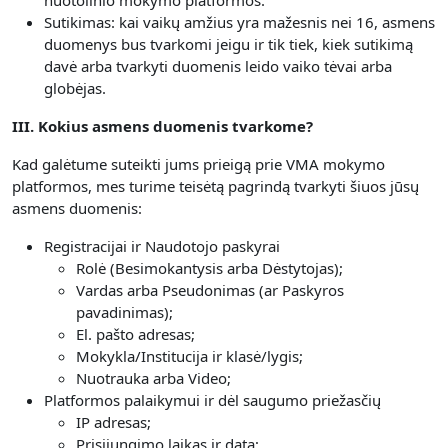
nuotolinio mokymo platformos.
Sutikimas: kai vaikų amžius yra mažesnis nei 16, asmens
duomenys bus tvarkomi jeigu ir tik tiek, kiek sutikimą
davė arba tvarkyti duomenis leido vaiko tėvai arba
globėjas.
III. Kokius asmens duomenis tvarkome?
Kad galėtume suteikti jums prieigą prie VMA mokymo
platformos, mes turime teisėtą pagrindą tvarkyti šiuos jūsų
asmens duomenis:
Registracijai ir Naudotojo paskyrai
Rolė (Besimokantysis arba Dėstytojas);
Vardas arba Pseudonimas (ar Paskyros
pavadinimas);
El. pašto adresas;
Mokykla/Institucija ir klasė/lygis;
Nuotrauka arba Video;
Platformos palaikymui ir dėl saugumo priežasčių
IP adresas;
Prisijungimo laikas ir data;