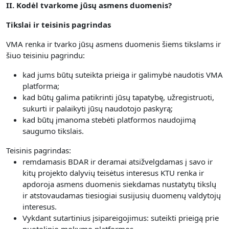
II. Kodėl tvarkome jūsų asmens duomenis?
Tikslai ir teisinis pagrindas
VMA renka ir tvarko jūsų asmens duomenis šiems tikslams ir
šiuo teisiniu pagrindu:
kad jums būtų suteikta prieiga ir galimybė naudotis VMA
platforma;
kad būtų galima patikrinti jūsų tapatybę, užregistruoti,
sukurti ir palaikyti jūsų naudotojo paskyrą;
kad būtų įmanoma stebėti platformos naudojimą
saugumo tikslais.
Teisinis pagrindas:
remdamasis BDAR ir deramai atsižvelgdamas į savo ir
kitų projekto dalyvių teisėtus interesus KTU renka ir
apdoroja asmens duomenis siekdamas nustatytų tikslų
ir atstovaudamas tiesiogiai susijusių duomenų valdytojų
interesus.
Vykdant sutartinius įsipareigojimus: suteikti prieigą prie