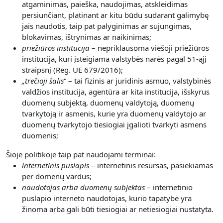
atgaminimas, paieška, naudojimas, atskleidimas
persiunčiant, platinant ar kitu būdu sudarant galimybę
jais naudotis, taip pat palyginimas ar sujungimas,
blokavimas, ištrynimas ar naikinimas;
priežiūros institucija
– nepriklausoma viešoji priežiūros
institucija, kuri įsteigiama valstybės narės pagal 51-ąjį
straipsnį (Reg. UE 679/2016);
„
trečioji šalis
“ – tai fizinis ar juridinis asmuo, valstybinės
valdžios institucija, agentūra ar kita institucija, išskyrus
duomenų subjektą, duomenų valdytoją, duomenų
tvarkytoją ir asmenis, kurie yra duomenų valdytojo ar
duomenų tvarkytojo tiesiogiai įgalioti tvarkyti asmens
duomenis;
Šioje politikoje taip pat naudojami terminai:
internetinis puslapis
– internetinis resursas, pasiekiamas
per domenų vardus;
naudotojas arba duomenų subjektas
– internetinio
puslapio interneto naudotojas, kurio tapatybė yra
žinoma arba gali būti tiesiogiai ar netiesiogiai nustatyta.