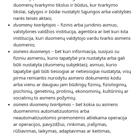
duomenų tvarkymo tikslus ir būdus, kur tvarkymo
tikslai, sąlygos ir būdai nustatyti Sąjungos arba valstybės
narės teisės aktais;
duomenų tvarkytojas
– fizinis arba juridinis asmuo,
valstybinės valdžios institucija, agentūra ar bet kuri kita
institucija, kuri duomenų valdytojo vardu tvarko asmens
duomenis;
asmens duomenys
– bet kuri informacija, susijusi su
fiziniu asmeniu, kurio tapatybė yra nustatyta arba gali
būti nustatyta (duomenų subjektas); asmuo, kurio
tapatybė gali būti tiesiogiai ar netiesiogiai nustatyta, visų
pirma remiantis nurodytu asmens dokumento kodu
arba vienu ar daugiau jam būdingų fizinių, fiziologinių,
psichinių, genetinių, protinių, ekonominių, kultūrinių ar
socialinių to asmens požymių;
asmens duomenų tvarkymas
– bet kokia su asmens
duomenimis automatizuotomis arba
neautomatizuotomis priemonėmis atliekama operacija
ar operacijos, pavyzdžiui, rinkimas, įrašymas,
rūšiavimas, laikymas, adaptavimas ar keitimas,