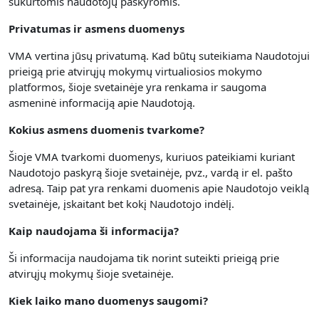
sukurtomis naudotojų paskyromis.
Privatumas ir asmens duomenys
VMA vertina jūsų privatumą.
Kad būtų suteikiama Naudotojui
prieigą prie atvirųjų mokymų virtualiosios mokymo
platformos, šioje svetainėje yra renkama
ir saugoma
asmeninė informaciją apie Naudotoją.
Kokius asmens duomenis tvarkome?
Šioje VMA tvarkomi duomenys, kuriuos pateikiami kuriant
Naudotojo paskyrą šioje svetainėje, pvz., vardą ir el. pašto
adresą. Taip pat yra renkami duomenis apie Naudotojo veiklą
svetainėje, įskaitant bet kokį Naudotojo indėlį.
Kaip naudojama ši informacija?
Ši informacija naudojama tik norint suteikti prieigą prie
atvirųjų mokymų šioje svetainėje.
Kiek laiko mano duomenys saugomi?