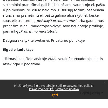
sisteminiai pranešimai gali būti siunčiami Naudotojo el. paštu
ir po mokymų/e. kurso baigimo. Diskusijų forumuose visada
siunčiamų pranešimų el. paštu galima atsisakyti, el. laiške
spustelėjus nurodą „
atsisakyti prenumerato
s
“ arba gaunamus
pranešimus gali Naudotojas valdyti savo naudotojo profilyje,
pasirinkę „
Pranešimų nuostato
s".
Daugiau skaitykite svetainės Privatumo politikoje.
Elgesio kodeksas
Tikimasi, kad šioje atviroje VMA svetainėje Naudotojai elgsis
atsakingai ir pagarbiai.
x
Prieš naršymą šioje svetainėje, sutikite su svetainės politika:
Privatumo politika
Svetainės politika
Grįžti į viršų
Tęsti