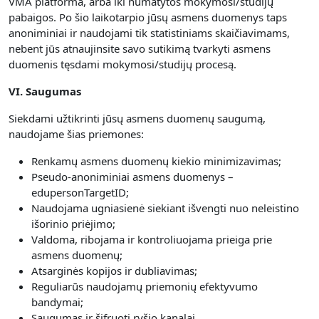
VMA platforma, arba iki numatytos mokymosi/studijų
pabaigos. Po šio laikotarpio jūsų asmens duomenys taps
anoniminiai ir naudojami tik statistiniams skaičiavimams,
nebent jūs atnaujinsite savo sutikimą tvarkyti asmens
duomenis tęsdami mokymosi/studijų procesą.
VI. Saugumas
Siekdami užtikrinti jūsų asmens duomenų saugumą,
naudojame šias priemones:
Renkamų asmens duomenų kiekio minimizavimas;
Pseudo-anoniminiai asmens duomenys –
edupersonTargetID;
Naudojama ugniasienė siekiant išvengti nuo neleistino
išorinio priėjimo;
Valdoma, ribojama ir kontroliuojama prieiga prie
asmens duomenų;
Atsarginės kopijos ir dubliavimas;
Reguliarūs naudojamų priemonių efektyvumo
bandymai;
Saugumas ir šifruoti ryšio kanalai.