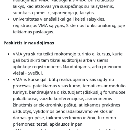
laikys, kad atstovas yra susipažinęs su Taisyklėmis,
sutinka su jomis ir įsipareigoja jų laikytis.
Universitetas vienašališkai gali keisti Taisykles,
registracijos VMA sąlygas, Sistemos funkcionalumą, joje
teikiamas paslaugas.
Paskirtis ir naudojimas
VMA yra skirta teikti mokomojo turinio e. kursus, kurie
gali būti skirti tam tikrai auditorijai arba visiems
aplinkoje registruotiems Naudotojams, arba prieinami
viešai - Svečiui.
V
MA e. kurse gali būtų realizuojama visas
ugdymo
procesas: pateikiamas visas kurso, tematikos ar modulio
turinys, bendraujama diskutuojant (diskusijų forumuose,
pokalbiuose, vaizdo konferencijose, asmeninėmis
žinutėmis ar elektroniniu paštu), atliekamos praktinės
užduotys, vykdomos bendradarbiavimo veiklos ar
darbas grupėse, taikomi vertinimo ir žinių tikrinimo
priemonės: testai, apklausos ir pan.