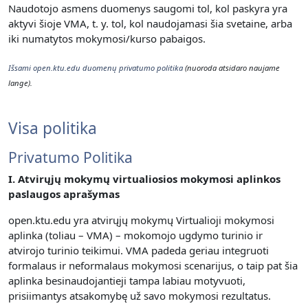
Naudotojo asmens duomenys saugomi tol, kol paskyra yra
aktyvi šioje VMA, t. y. t
ol, kol naudojamasi šia svetaine, arba
iki numatytos mokymosi/kurso pabaigos.
Išsami open.ktu.edu duomenų privatumo politika
(nuoroda atsidaro naujame
lange).
Visa politika
Privatumo Politika
I. Atvirųjų mokymų virtualiosios mokymosi aplinkos
paslaugos aprašymas
open.ktu.edu yra atvirųjų mokymų Virtualioji mokymosi
aplinka (toliau – VMA) – mokomojo ugdymo turinio ir
atvirojo turinio teikimui.
VMA padeda geriau integruoti
formalaus ir neformalaus mokymosi scenarijus, o taip pat šia
aplinka besinaudojantieji tampa labiau motyvuoti,
prisiimantys atsakomybę už savo mokymosi rezultatus.