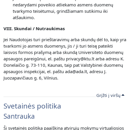
nedarydami poveikio atliekamo asmens duomenų
tvarkymo teisėtumui, grindžiamam sutikimu iki
atšaukimo.
VIII. Skundai / Nutraukimas
Jei Naudotojas turi prieštaravimų arba skundų dėl to, kaip yra
tvarkomi jo asmens duomenys, jis / ji turi teisę pateikti
laisvos formos prašymą arba skundą Universiteto duomenų
apsaugos pareigūnui, el. paštu privacy@ktu.lt arba adresu K.
Donelaičio g. 73-110, Kaunas, taip pat Valstybinei duomenų
apsaugos inspekcijai, el. paštu ada@ada.lt, adresu J.
Juozapavičiaus g. 6, Vilnius.
Grįžti į viršų
Svetainės politika
Santrauka
Ši svetainės politika paaiškina atvirųjų mokymų virtualiosios