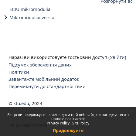
Розгорнути всі
ECIU mikromoduliai
Mikromoduliai verslui
Наразі ви використовуєте гостьовий доступ (
Увійти
)
Підсумок збереження даних
Політики
Завантажте мобільний додаток
Перемикнути до стандартної теми
©
ktu.edu
, 2024
x
Якщо ви продовжуєте переглядати цей веб-сайт, ви погоджуєтеся з
нашою політикою:
Privacy Policy
Site Policy
На основі
Moodle
Продовжуйте