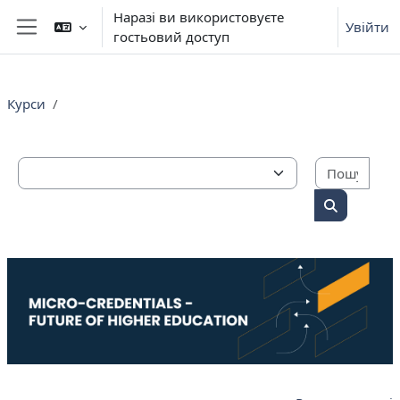
Перейти до головного вмісту
Наразі ви використовуєте
Увійти
гостьовий доступ
Бокова панель
Курси
Пошу
Категорії курсів
Пошук кур