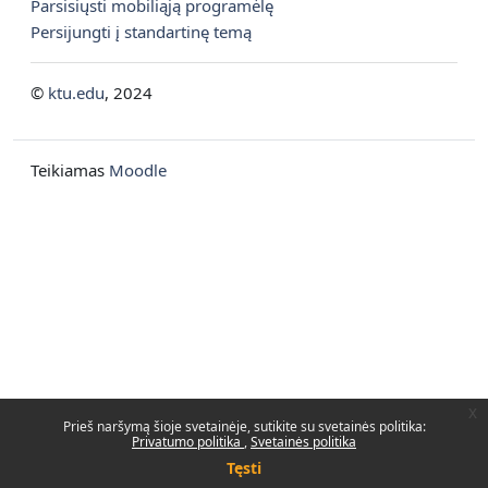
Parsisiųsti mobiliąją programėlę
Persijungti į standartinę temą
©
ktu.edu
, 2024
Teikiamas
Moodle
x
Prieš naršymą šioje svetainėje, sutikite su svetainės politika:
Privatumo politika
Svetainės politika
Tęsti