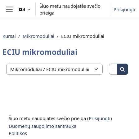
Pereiti į pagrindinį turinį
Šiuo metu naudojatės svečio
Prisijungti
prieiga
Šoninis skydelis
Kursai
Mikromoduliai
ECIU mikromoduliai
ECIU mikromoduliai
Ieškoti ku
Kursų kategorijos
Ieškoti
Šiuo metu naudojatės svečio prieiga (
Prisijungti
)
Duomenų saugojimo santrauka
Politikos