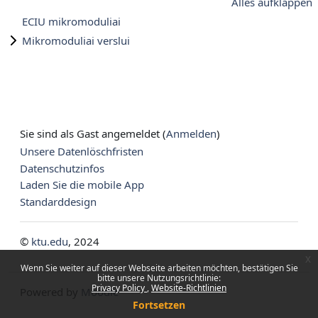
Alles aufklappen
ECIU mikromoduliai
Mikromoduliai verslui
Sie sind als Gast angemeldet (
Anmelden
)
Unsere Datenlöschfristen
Datenschutzinfos
Laden Sie die mobile App
Standarddesign
©
ktu.edu
, 2024
x
Wenn Sie weiter auf dieser Webseite arbeiten möchten, bestätigen Sie
bitte unsere Nutzungsrichtlinie:
Privacy Policy
Website-Richtlinien
Powered by
Moodle
Fortsetzen