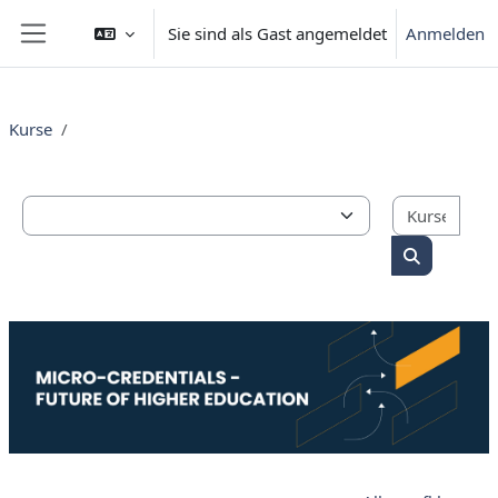
Zum Hauptinhalt
Sie sind als Gast angemeldet
Anmelden
Website-Übersicht
Kurse
Kurs
Kursbereiche
Kurse such