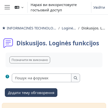
Перейти до головного вмісту
Наразі ви використовуєте
Увійти
гостьовий доступ
Бокова панель
★ INFORMACINĖS TECHNOLOGIJOS išlyginamieji mokymai
Loginės funkcijos
Diskusijos. Loginės funkcijos
Diskusijos. Loginės funkcijos
Умови завершення
Позначити як виконано
Пошук на форумах
Пошук на форума
Додати тему обговорення