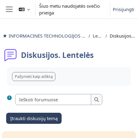
Pereiti į pagrindinį turinį
Šiuo metu naudojatės svečio
Prisijungti
prieiga
Šoninis skydelis
★ INFORMACINĖS TECHNOLOGIJOS išlyginamieji mokymai
Lentelės
Diskusijos. Lentelės
Diskusijos. Lentelės
Užbaigimo reikalavimai
Pažymėti kaip atliktą
Ieškoti forumuose
Ieškoti forumuose
Įtraukti diskusijų temą