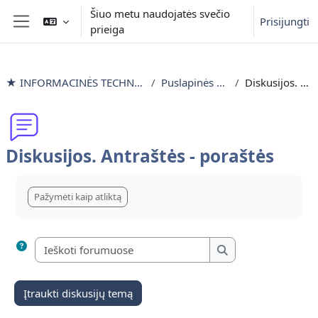
Pereiti į pagrindinį turinį
Šiuo metu naudojatės svečio
Prisijungti
prieiga
Šoninis skydelis
★ INFORMACINĖS TECHNOLOGIJOS išlyginamieji mokymai
Puslapinės antraštės ir poraštės
Diskusijos. Antraštės - poraštės
Diskusijos. Antraštės - poraštės
Užbaigimo reikalavimai
Pažymėti kaip atliktą
Ieškoti forumuose
Ieškoti forumuose
Įtraukti diskusijų temą