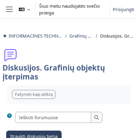
Pereiti į pagrindinį turinį
Šiuo metu naudojatės svečio
Prisijungti
prieiga
Šoninis skydelis
★ INFORMACINĖS TECHNOLOGIJOS išlyginamieji mokymai
Grafinių objektų įterpimas
Diskusijos. Grafinių objektų įterpimas
Diskusijos. Grafinių objektų
įterpimas
Užbaigimo reikalavimai
Pažymėti kaip atliktą
Ieškoti forumuose
Ieškoti forumuose
Įtraukti diskusijų temą