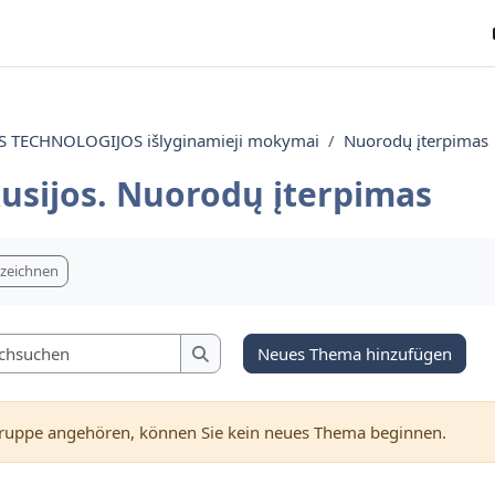
TECHNOLOGIJOS išlyginamieji mokymai
Nuorodų įterpimas
usijos. Nuorodų įterpimas
ngungen
nzeichnen
Foren durchsuchen
Neues Thema hinzufügen
Foren durchsuchen
Gruppe angehören, können Sie kein neues Thema beginnen.