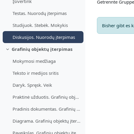
Įsivertink
Getrennte Gruppe
Testas. Nuorodų įterpimas
Studijuok. Stebėk. Mokykis
Bisher gibt es
Diskusijos. Nuorodų įterpimas
Grafinių objektų įterpimas
Einklappen
Mokymosi medžiaga
Teksto ir medijos sritis
Daryk. Spręsk. Veik
Praktinė užduotis. Grafinių objektų įterpimas
Pradinis dokumentas. Grafinių objektų įterpimas
Diagrama. Grafinių objektų įterpimas
Paveikslas. Grafinių objektų įterpimas