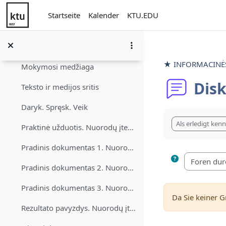
Zum Hauptinhalt
Studijuok. Stebėk. Mokykis
Startseite
Kalender
KTU.EDU
Diskusijos. Tekstų rengyklės automatinės priemonės
Nuorodų įterpimas
Einklappen
★ INFORMACINĖS 
Mokymosi medžiaga
Disk
Teksto ir medijos sritis
Daryk. Spręsk. Veik
Abschlussbedi
Als erledigt ken
Praktinė užduotis. Nuorodų įterpimas
Pradinis dokumentas 1. Nuorodų įterpimas
Pradinis dokumentas 2. Nuorodų įterpimas
Pradinis dokumentas 3. Nuorodų įterpimas
Da Sie keiner 
Rezultato pavyzdys. Nuorodų įterpimas