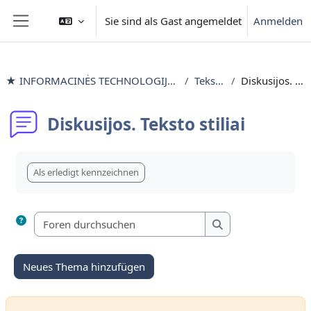
Zum Hauptinhalt
Sie sind als Gast angemeldet
Anmelden
Website-Übersicht
★ INFORMACINĖS TECHNOLOGIJOS išlyginamieji mokymai
Teksto stiliai
Diskusijos. Teksto stiliai
Diskusijos. Teksto stiliai
Abschlussbedingungen
Als erledigt kennzeichnen
Foren durchsuchen
Foren durchsuchen
Neues Thema hinzufügen