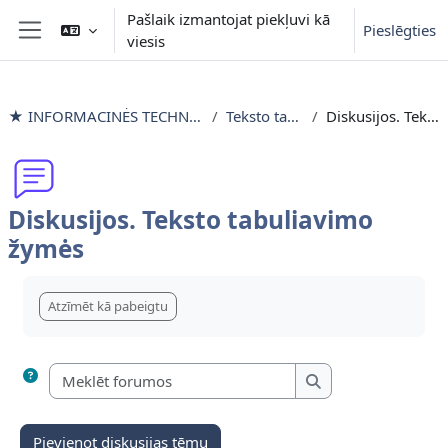
Atvērt galveno saturu
Pašlaik izmantojat piekļuvi kā
Pieslēgties
viesis
Sānu panelis
★ INFORMACINĖS TECHNOLOGIJOS išlyginamieji mokymai
Teksto tabuliavimo žymės
Diskusijos. Teksto tabuliavimo žymės
Diskusijos. Teksto tabuliavimo
žymės
Izpildes nosacījumi
Atzīmēt kā pabeigtu
Meklēt forumos
Meklēt forumos
Pievienot diskusijas tēmu