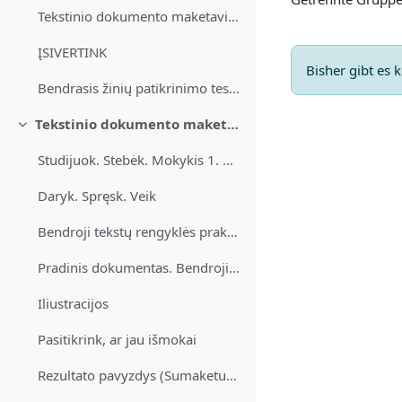
Tekstinio dokumento maketavimas Skaitinės informac...
ĮSIVERTINK
Bisher gibt es
Bendrasis žinių patikrinimo testas (tekstų rengyklė, skaičiuoklė)
Tekstinio dokumento maketavimas
Einklappen
Studijuok. Stebėk. Mokykis 1. Bendrosios parinktys...
Daryk. Spręsk. Veik
Bendroji tekstų rengyklės praktinė užduotis.
Pradinis dokumentas. Bendroji tekstų rengyklės praktinė užduotis
Iliustracijos
Pasitikrink, ar jau išmokai
Rezultato pavyzdys (Sumaketuotas dokumentas)