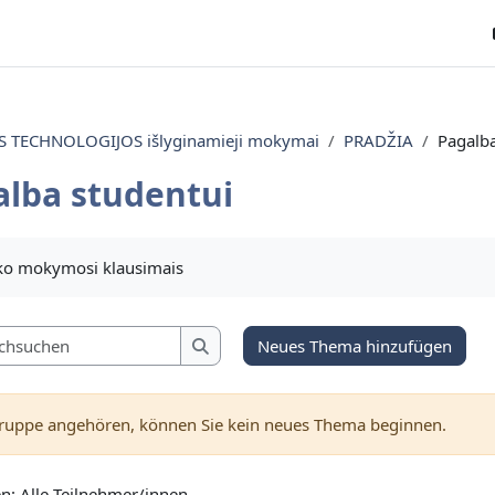
TECHNOLOGIJOS išlyginamieji mokymai
PRADŽIA
Pagalba
alba studentui
ngungen
yko mokymosi klausimais
Foren durchsuchen
Neues Thema hinzufügen
Foren durchsuchen
Gruppe angehören, können Sie kein neues Thema beginnen.
n: Alle Teilnehmer/innen