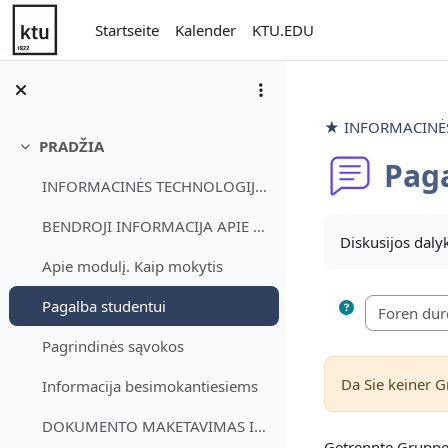
Zum Hauptinhalt
Startseite
Kalender
KTU.EDU
★ INFORMACINĖS 
PRADŽIA
Einklappen
Pag
INFORMACINĖS TECHNOLOGIJOS IŠLYGINAMIEJI MOKYMAIMo...
Abschlussbedi
BENDROJI INFORMACIJA APIE MODULĮ
Diskusijos dal
Apie modulį. Kaip mokytis
Pagalba studentui
Pagrindinės sąvokos
Da Sie keiner 
Informacija besimokantiesiems
DOKUMENTO MAKETAVIMAS IR SKAITMENINĖS INFORMACIJOS...
Getrennte Gruppe