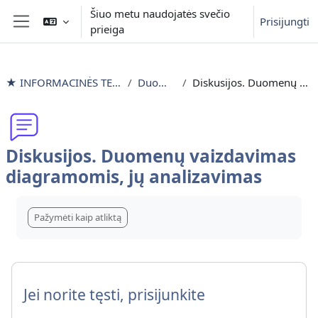
Pereiti į pagrindinį turinį
Šiuo metu naudojatės svečio
Prisijungti
prieiga
Šoninis skydelis
★ INFORMACINĖS TECHNOLOGIJOS išlyginamieji mokymai
Duomenų vaizdavimas
Diskusijos. Duomenų vaizdavimas diagramomis, jų analizavimas
Diskusijos. Duomenų vaizdavimas
diagramomis, jų analizavimas
Užbaigimo reikalavimai
Pažymėti kaip atliktą
Jei norite tęsti, prisijunkite