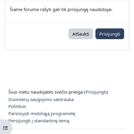
Šiame forume rašyti gali tik prisijungę naudotojai.
Atšaukti
Prisijungti
Šiuo metu naudojatės svečio prieiga (
Prisijungti
)
Duomenų saugojimo santrauka
Politikos
Parsisiųsti mobiliąją programėlę
Persijungti į standartinę temą
Atverti kurso rodyklę