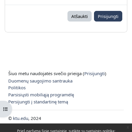
Atšaukti
Prisijungti
Šiuo metu naudojatės svečio prieiga (
Prisijungti
)
Duomenų saugojimo santrauka
Politikos
Parsisiųsti mobiliąją programėlę
Persijungti į standartinę temą
Atverti kurso rodyklę
©
ktu.edu
, 2024
x
Prieš naršymą šioje svetainėje, sutikite su svetainės politika: