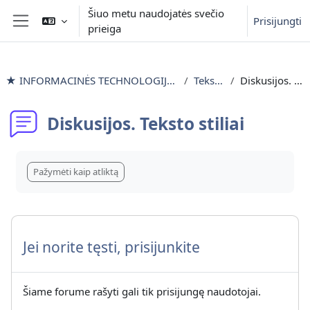
Pereiti į pagrindinį turinį
Šiuo metu naudojatės svečio
Prisijungti
prieiga
Šoninis skydelis
★ INFORMACINĖS TECHNOLOGIJOS išlyginamieji mokymai
Teksto stiliai
Diskusijos. Teksto stiliai
Diskusijos. Teksto stiliai
Užbaigimo reikalavimai
Pažymėti kaip atliktą
Jei norite tęsti, prisijunkite
Šiame forume rašyti gali tik prisijungę naudotojai.