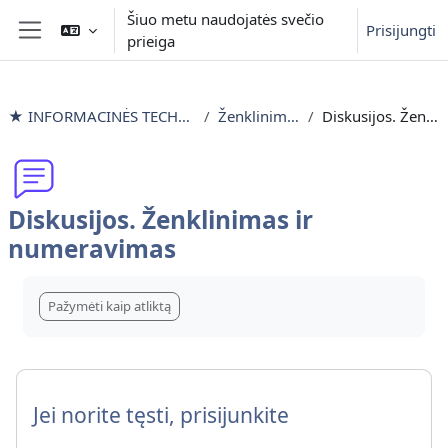
Pereiti į pagrindinį turinį
Šiuo metu naudojatės svečio
Prisijungti
prieiga
Šoninis skydelis
★ INFORMACINĖS TECHNOLOGIJOS išlyginamieji mokymai
Ženklinimas ir numeravimas
Diskusijos. Ženklinimas ir numeravimas
Diskusijos. Ženklinimas ir
numeravimas
Užbaigimo reikalavimai
Pažymėti kaip atliktą
Jei norite tęsti, prisijunkite