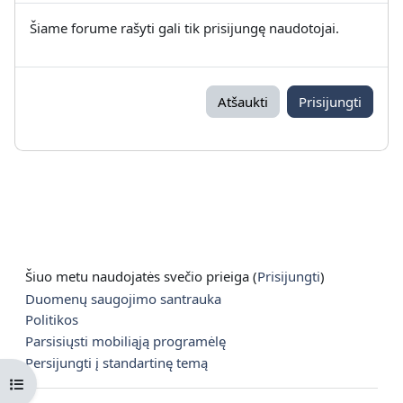
Šiame forume rašyti gali tik prisijungę naudotojai.
Atšaukti
Prisijungti
Šiuo metu naudojatės svečio prieiga (
Prisijungti
)
Duomenų saugojimo santrauka
Politikos
Parsisiųsti mobiliąją programėlę
Persijungti į standartinę temą
Atverti kurso rodyklę