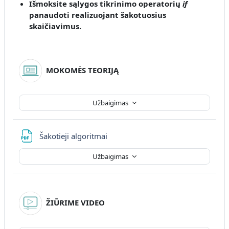
Išmoksite
sąlygos tikrinimo operatorių
if
panaudoti realizuojant šakotuosius
skaičiavimus
.
MOKOMĖS TEORIJĄ
Užbaigimas
Failas
Šakotieji algoritmai
Užbaigimas
ŽIŪRIME VIDEO