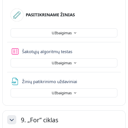
PASITIKRINAME ŽINIAS
Užbaigimas
Šakotųjų algoritmų testas
Užbaigimas
Failas
Žinių patikrinimo uždaviniai
Užbaigimas
9. „For“ ciklas
Sutraukti