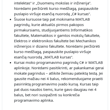
intelektas“ ir „Duomenų mokslas ir inžinerija“.
Norėdami peržiūrėti kurso medžiagą, paspauskite
puslapio viršuje esančią nuorodą „C# kursas“.
Šiuose kursuose taip pat mokinama MATLAB
pagrindų, kurie aktualūs pirmos pakopos
pirmakursiams, studijuojantiems Informatikos
fakultete, Matematikos ir gamtos mokslų fakultete,
Elektros ir elektronikos fakultete bei Mechanikos
inžinerijos ir dizaino fakultete. Norėdami peržiūrėti
kurso medžiagą, paspauskite puslapio viršuje
esančią nuorodą „MATLAB kursas“.
Kursai moko programavimo pagrindų C# ir MATLAB
aplinkoje. Norėdami pasitikrinti, ar pakankamai gerai
mokate pagrindus – atlikite žemiau pateiktą testą. Jei
gausite mažiau nei 4 balus, rekomenduojame praeiti
pasirinktą programavimo įvado kursą. Kursas taip
pat duos naudos tiems, kurie gavo daugiau nei 4
balus, bet nori susipažinti su konkrečia
programavimo aplinka.