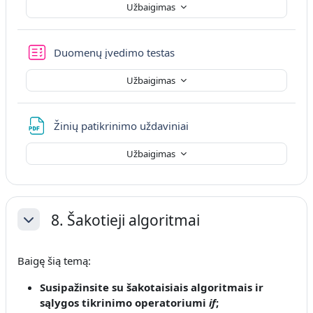
Užbaigimas
Duomenų įvedimo testas
Užbaigimas
Failas
Žinių patikrinimo uždaviniai
Užbaigimas
8. Šakotieji algoritmai
Sutraukti
Baigę šią temą:
Susipažinsite
su šakotaisiais algoritmais ir
sąlygos tikrinimo operatoriumi
if
;