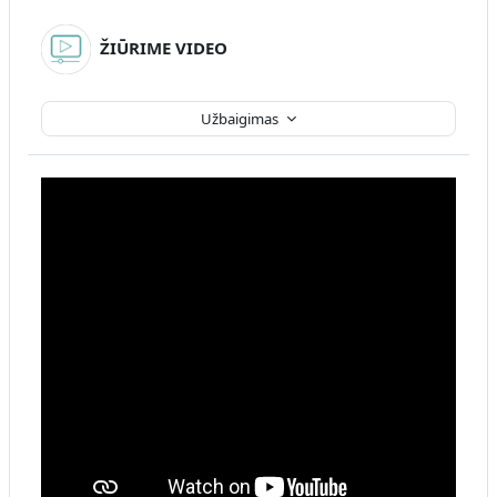
ŽIŪRIME VIDEO
Užbaigimas