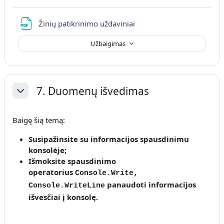
Failas
Žinių patikrinimo uždaviniai
Užbaigimas
7. Duomenų išvedimas
Sutraukti
Baigę šią temą:
Susipažinsite
su informacijos spausdinimu
konsolėje
;
Išmoksite
spausdinimo
operatorius
Console.Write,
panaudoti informacijos
Console.WriteLine
išvesčiai į konsolę.