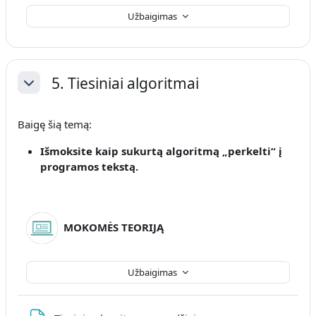
Užbaigimas
5. Tiesiniai algoritmai
Sutraukti
Baigę šią temą:
Išmoksite kaip sukurtą algoritmą „perkelti“ į
programos tekstą
.
MOKOMĖS TEORIJĄ
Užbaigimas