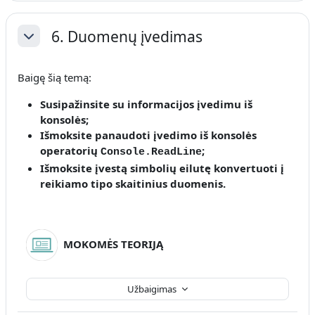
6. Duomenų įvedimas
Sutraukti
Baigę šią temą:
Susipažinsite
su informacijos įvedimu iš
konsolės
;
Išmoksite
panaudoti įvedimo iš konsolės
operatorių
;
Console.ReadLine
Išmoksite
įvestą simbolių eilutę konvertuoti į
reikiamo tipo skaitinius duomenis.
MOKOMĖS TEORIJĄ
Užbaigimas