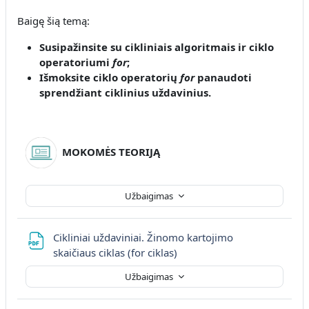
Baigę šią temą:
Susipažinsite
su cikliniais algoritmais ir ciklo
operatoriumi
for
;
Išmoksite
ciklo operatorių
for
panaudoti
sprendžiant ciklinius uždavinius
.
MOKOMĖS TEORIJĄ
Užbaigimas
Cikliniai uždaviniai. Žinomo kartojimo
Failas
skaičiaus ciklas (for ciklas)
Užbaigimas