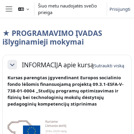
Pereiti į pagrindinį turinį
Šiuo metu naudojatės svečio
Prisijungti
prieiga
Šoninis skydelis
★ PROGRAMAVIMO ĮVADAS
išlyginamieji mokymai
Dalies kontūras
INFORMACIJA apie kursą
Sutraukti viską
Sutraukti
Kursas parengtas įgyvendinant Europos socialinio
fondo lėšomis finansuojamą projektą 09.3.1-ESFA-V-
738-01-0004 „Studijų programų optimizavimas ir
fizinių bei technologinių mokslų dėstytojų
pedagoginių kompetencijų stiprinimas