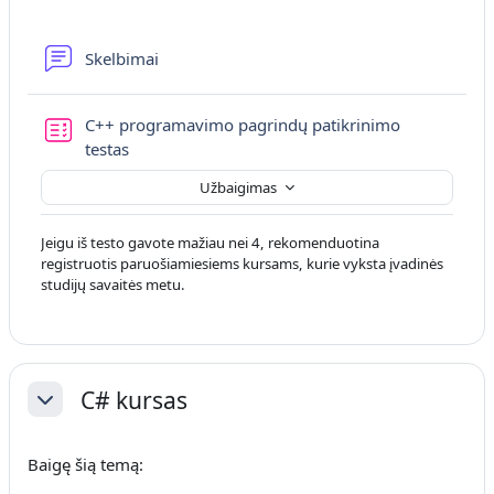
Diskusijų forumas
Skelbimai
C++ programavimo pagrindų patikrinimo
testas
Užbaigimas
Jeigu iš testo gavote mažiau nei 4, rekomenduotina
registruotis paruošiamiesiems kursams, kurie vyksta įvadinės
studijų savaitės metu.
C# kursas
Sutraukti
Baigę šią temą: