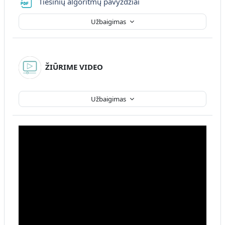
Failas
Tiesinių algoritmų pavyzdžiai
Užbaigimas
ŽIŪRIME VIDEO
Užbaigimas