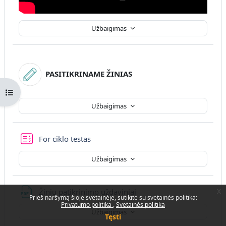
Užbaigimas
PASITIKRINAME ŽINIAS
Atverti kurso rodyklę
Užbaigimas
For ciklo testas
Užbaigimas
Failas
x
Žinių patikrinimo uždaviniai
Prieš naršymą šioje svetainėje, sutikite su svetainės politika:
Privatumo politika
Svetainės politika
Užbaigimas
Tęsti