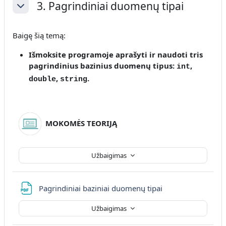
3. Pagrindiniai duomenų tipai
Sutraukti
Baigę šią temą:
Išmoksite programoje aprašyti ir naudoti tris
pagrindinius bazinius duomenų tipus:
,
int
,
.
double
string
MOKOMĖS TEORIJĄ
Užbaigimas
Failas
Pagrindiniai baziniai duomenų tipai
Užbaigimas