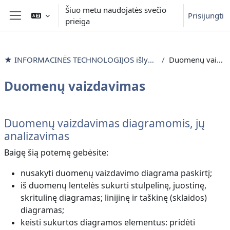
Pereiti į pagrindinį turinį
Šiuo metu naudojatės svečio
Prisijungti
prieiga
Šoninis skydelis
★ INFORMACINĖS TECHNOLOGIJOS išlyginamieji mokymai
Duomenų vaizdavimas
Duomenų vaizdavimas
Dalies kontūras
Duomenų vaizdavimas diagramomis, jų
analizavimas
Baigę šią potemę gebėsite:
nusakyti duomenų vaizdavimo diagrama paskirtį;
iš duomenų lentelės sukurti stulpelinę, juostinę,
skritulinę diagramas; linijinę ir taškinę (sklaidos)
diagramas;
keisti sukurtos diagramos elementus: pridėti