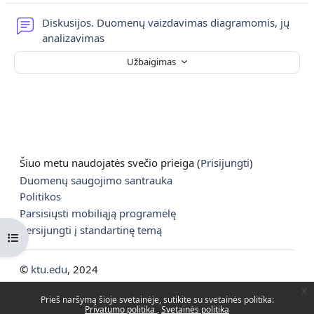
Diskusijos. Duomenų vaizdavimas diagramomis, jų
Diskusijų forumas
analizavimas
Užbaigimas
Šiuo metu naudojatės svečio prieiga (
Prisijungti
)
Duomenų saugojimo santrauka
Politikos
Parsisiųsti mobiliąją programėlę
Persijungti į standartinę temą
Atverti kurso rodyklę
©
ktu.edu
, 2024
x
Prieš naršymą šioje svetainėje, sutikite su svetainės politika:
Privatumo politika
Svetainės politika