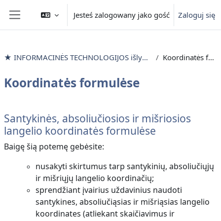
Przejdź do głównej zawartości
Jesteś zalogowany jako gość
Zaloguj się
Panel boczny
★ INFORMACINĖS TECHNOLOGIJOS išlyginamieji mokymai
Koordinatės formulėse
Koordinatės formulėse
Przegląd sekcji
Santykinės, absoliučiosios ir mišriosios
langelio koordinatės formulėse
Baigę šią potemę gebėsite:
nusakyti skirtumus tarp santykinių, absoliučiųjų
ir mišriųjų langelio koordinačių;
sprendžiant įvairius uždavinius naudoti
santykines, absoliučiąsias ir mišriąsias langelio
koordinates (atliekant skaičiavimus ir