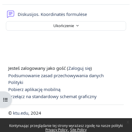
Forum
Diskusijos. Koordinatės formulėse
Ukończenie
Jesteś zalogowany jako gość (
Zaloguj się
)
Podsumowanie zasad przechowywania danych
Polityki
Pobierz aplikację mobilną
Przełącz na standardowy schemat graficzny
Otwórz indeks kursu
©
ktu.edu
, 2024
x
Kontynuując przeglądanie tej strony wyrażasz zgodę na nasze polityki
Privacy Policy
Site Policy