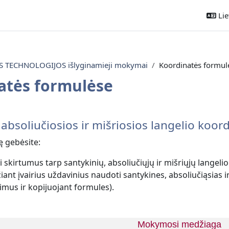
Liet
TECHNOLOGIJOS išlyginamieji mokymai
Koordinatės formul
atės formulėse
ontūras
 absoliučiosios ir mišriosios langelio koo
ę gebėsite:
 skirtumus tarp santykinių, absoliučiųjų ir mišriųjų langeli
ant įvairius uždavinius naudoti santykines, absoliučiąsias i
imus ir kopijuojant formules).
Mokymosi medžiaga