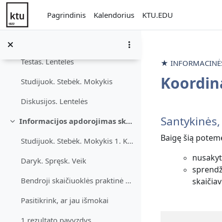
2 pradinis dokumentas (rikiavimui). Lentelės
Pereiti į pagrindinį turinį
Pagrindinis
Kalendorius
KTU.EDU
3 pradinis dokumentas (konvertavimui). Lentelės
Įsivertink
Testas. Lentelės
★ INFORMACINĖS 
Koordin
Studijuok. Stebėk. Mokykis
Diskusijos. Lentelės
Dalies k
Santykinės,
Informacijos apdorojimas skaičiuokle
Sutraukti
Baigę šią potem
Studijuok. Stebėk. Mokykis 1. Koordinatės formulės...
nusakyti
Daryk. Spręsk. Veik
sprendži
Bendroji skaičiuoklės praktinė užduotis
skaičiav
Pasitikrink, ar jau išmokai
1 rezultato pavyzdys