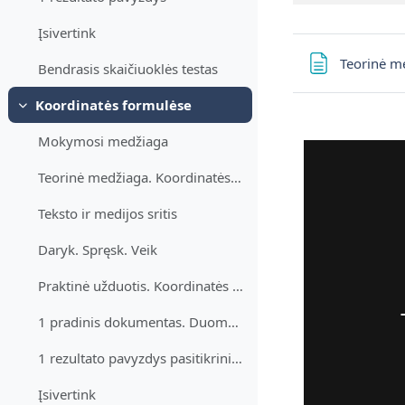
Įsivertink
Teorinė m
Bendrasis skaičiuoklės testas
Koordinatės formulėse
Sutraukti
Mokymosi medžiaga
Teorinė medžiaga. Koordinatės formulėse
Teksto ir medijos sritis
Daryk. Spręsk. Veik
Praktinė užduotis. Koordinatės formulėse
1 pradinis dokumentas. Duomenys užduočiai atlikti. Koordinatės formulėse
1 rezultato pavyzdys pasitikrinimui. Koordinatės formulėse
Įsivertink