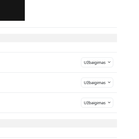
Užbaigimas
Failas
e
Užbaigimas
Užbaigimas