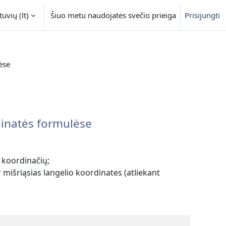
uvių ‎(lt)‎
Šiuo metu naudojatės svečio prieiga
Prisijungti
ėse
rdinatės formulėse
o koordinačių;
r mišriąsias langelio koordinates (atliekant