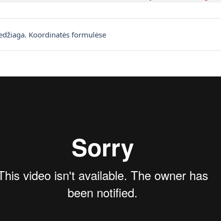
Puslapis
edžiaga. Koordinatės formulėse