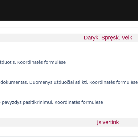
Daryk. Spręsk. Veik
Puslapis
žduotis. Koordinatės formulėse
s dokumentas. Duomenys užduočiai atlikti. Koordinatės formulės
Failas
o pavyzdys pasitikrinimui. Koordinatės formulėse
Įsivertink