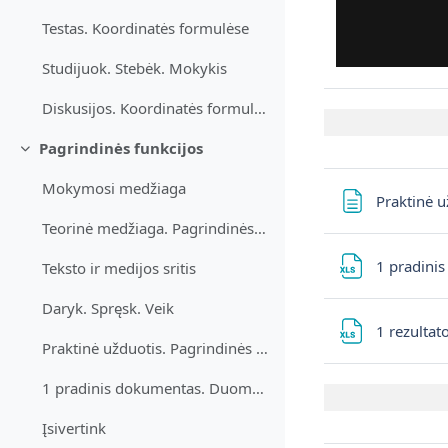
Testas. Koordinatės formulėse
Studijuok. Stebėk. Mokykis
Diskusijos. Koordinatės formulėse
Pagrindinės funkcijos
Sutraukti
Mokymosi medžiaga
Praktinė u
Teorinė medžiaga. Pagrindinės funkcijos
1 pradini
Teksto ir medijos sritis
Daryk. Spręsk. Veik
1 rezultat
Praktinė užduotis. Pagrindinės funkcijos
1 pradinis dokumentas. Duomenys užduočiai atlikti. Pagrindinės funkcijos
Įsivertink