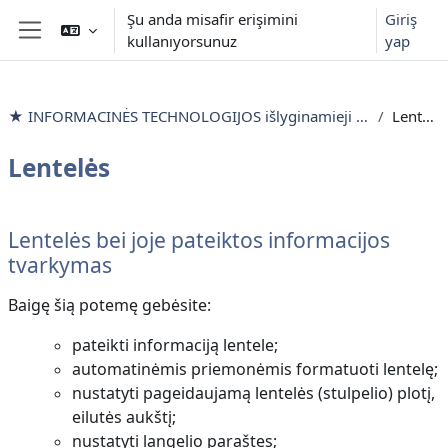
Ana içeriğe git
Şu anda misafir erişimini
Giriş
kullanıyorsunuz
yap
Yan panel
★ INFORMACINĖS TECHNOLOGIJOS išlyginamieji mokymai
Lentelės
Lentelės
Bölüm anahatları
Lentelės bei joje pateiktos informacijos
tvarkymas
Baigę šią potemę gebėsite:
pateikti informaciją lentele;
automatinėmis priemonėmis formatuoti lentelę;
nustatyti pageidaujamą lentelės (stulpelio) plotį,
eilutės aukštį;
nustatyti langelio paraštes;