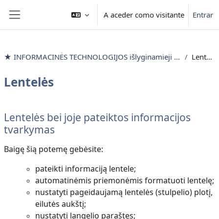
Ir para o conteúdo principal
A aceder como visitante
Entrar
Painel lateral
★ INFORMACINĖS TECHNOLOGIJOS išlyginamieji mokymai
Lentelės
Lentelės
Lista de secções
Lentelės bei joje pateiktos informacijos
tvarkymas
Baigę šią potemę gebėsite:
pateikti informaciją lentele;
automatinėmis priemonėmis formatuoti lentelę;
nustatyti pageidaujamą lentelės (stulpelio) plotį,
eilutės aukštį;
nustatyti langelio paraštes;