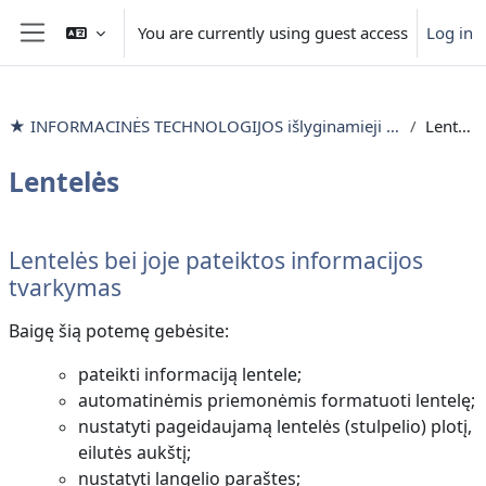
Skip to main content
You are currently using guest access
Log in
Side panel
★ INFORMACINĖS TECHNOLOGIJOS išlyginamieji mokymai
Lentelės
Lentelės
Section outline
Lentelės bei joje pateiktos informacijos
tvarkymas
Baigę šią potemę gebėsite:
pateikti informaciją lentele;
automatinėmis priemonėmis formatuoti lentelę;
nustatyti pageidaujamą lentelės (stulpelio) plotį,
eilutės aukštį;
nustatyti langelio paraštes;