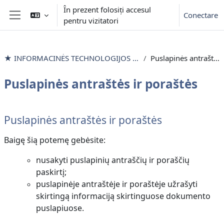
Sari la conţinutul principal
În prezent folosiți accesul
Conectare
pentru vizitatori
Panou lateral
★ INFORMACINĖS TECHNOLOGIJOS išlyginamieji mokymai
Puslapinės antraštės ir poraštės
Puslapinės antraštės ir poraštės
Contur secțiune
Puslapinės antraštės ir poraštės
Baigę šią potemę gebėsite:
nusakyti puslapinių antraščių ir poraščių
paskirtį;
puslapinėje antraštėje ir poraštėje užrašyti
skirtingą informaciją skirtinguose dokumento
puslapiuose.