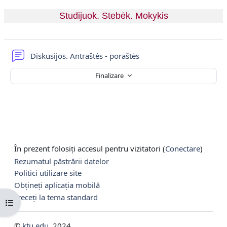
Studijuok. Stebėk. Mokykis
Forum
Diskusijos. Antraštės - poraštės
Finalizare
În prezent folosiți accesul pentru vizitatori (
Conectare
)
Rezumatul păstrării datelor
Politici utilizare site
Obțineți aplicația mobilă
Treceți la tema standard
Deschide Indexul cursului
©
ktu.edu
, 2024