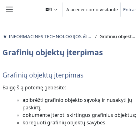
Ir para o conteúdo principal
A aceder como visitante
Entrar
Painel lateral
★ INFORMACINĖS TECHNOLOGIJOS išlyginamieji mokymai
Grafinių objektų įterpimas
Grafinių objektų įterpimas
Lista de secções
Grafinių objektų įterpimas
Baigę šią potemę gebėsite:
apibrėžti grafinio objekto sąvoką ir nusakyti jų
paskirtį;
dokumente įterpti skirtingus grafinius objektus;
koreguoti grafinių objektų savybes.