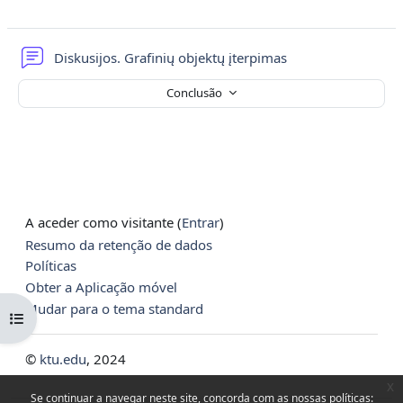
Fórum
Diskusijos. Grafinių objektų įterpimas
Conclusão
A aceder como visitante (
Entrar
)
Resumo da retenção de dados
Políticas
Obter a Aplicação móvel
Mudar para o tema standard
Abrir índice da disciplina
©
ktu.edu
, 2024
x
Se continuar a navegar neste site, concorda com as nossas políticas: